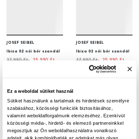
JOSEF SEIBEL
JOSEF SEIBEL
Ibiza 02
női bőr szandál
Ibiza 02
női bőr szandál
37 990 Ft
25 990 Ft
37 990 Ft
25 990 Ft
36%
25%
Ez a weboldal sütiket használ
Sütiket használunk a tartalmak és hirdetések személyre
szabásához, közösségi funkciók biztosításához,
valamint weboldalforgalmunk elemzéséhez. Ezenkívül
közösségi média-, hirdető- és elemező partnereinkkel
megosztjuk az Ön weboldalhasználatra vonatkozó
adatait, akik kombinálhatják az adatokat más olyan