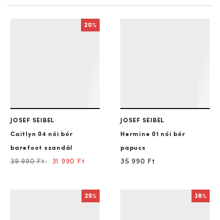
20%
JOSEF SEIBEL
JOSEF SEIBEL
Caitlyn 04
női bőr
Hermine 01
női bőr
barefoot szandál
papucs
39 990 Ft
31 990 Ft
35 990 Ft
25%
38%