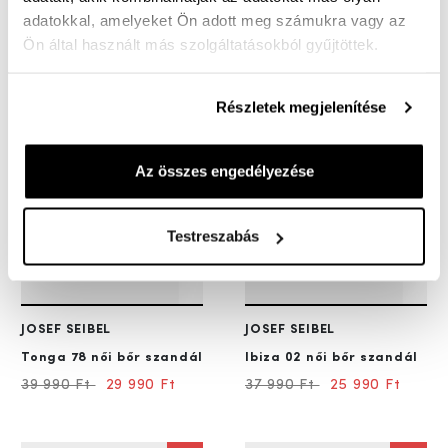
JOSEF SEIBEL
JOSEF SEIBEL
adatokkal, amelyeket Ön adott meg számukra vagy az
Ibiza 16
női bőr szandál
Evita 05
női bőr szandál
Ön által használt más szolgáltatásokból gyűjtöttek.
38 990 Ft
24 990 Ft
39 990 Ft
29 990 Ft
Részletek megjelenítése
25%
32%
Az összes engedélyezése
Testreszabás
JOSEF SEIBEL
JOSEF SEIBEL
Tonga 78
női bőr szandál
Ibiza 02
női bőr szandál
39 990 Ft
29 990 Ft
37 990 Ft
25 990 Ft