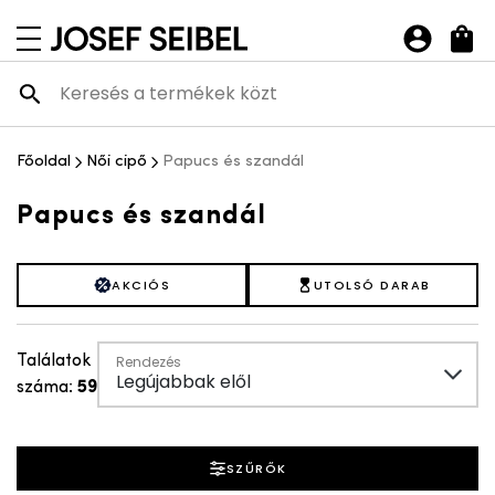
Josef Seibel Webshop
navigációs menü megnyitása
Főoldal
Női cipő
Papucs és szandál
ória nyitása-csukása
Papucs és szandál
AKCIÓS
UTOLSÓ DARAB
Találatok
Rendezés
ória nyitása-csukása
Legújabbak elől
száma:
59
SZŰRŐK