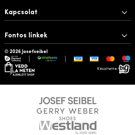
Kapcsolat
Fontos linkek
©
2026 Josefseibel
|
|
payment gateway
simplepay
vedd a neten
bigfish
Készítette: