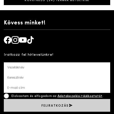
KÖVETKEZŐ (24) TERMÉK BETÖLTÉSE
Kövess minket!
Facebook
Instagram
Youtube
TikTok
Iratkozz fel hírlevelünkre!
Vezetéknév
Keresztnév
E-mail cím
Elolvastam és elfogadom az
Adatakezelési tájékoztatót
.
FELIRATKOZÁS