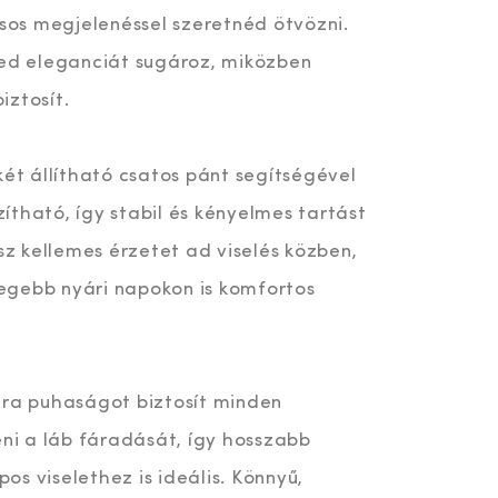
usos megjelenéssel szeretnéd ötvözni.
yed eleganciát sugároz, miközben
iztosít.
két állítható csatos pánt segítségével
tható, így stabil és kényelmes tartást
ész kellemes érzetet ad viselés közben,
elegebb nyári napokon is komfortos
tra puhaságot biztosít minden
eni a láb fáradását, így hosszabb
s viselethez is ideális. Könnyű,