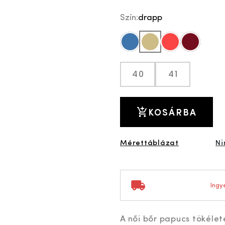
Szín:
drapp
kék
drapp
piros
bordó
40
41
KOSÁRBA
Mérettáblázat
Ni
Ingye
A női bőr papucs tökélet