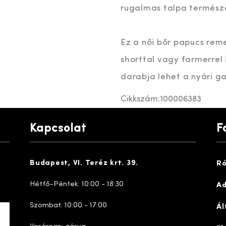
rugalmas talpa természe
Ez a női bőr papucs rem
shorttal vagy farmerrel 
darabja lehet a nyári g
Cikkszám:
100006383
Kapcsolat
F
Budapest, VI. Teréz krt. 39.
Ró
Hétfő-Péntek: 10:00 - 18:30
Ad
Szombat: 10:00 - 17:00
Ál