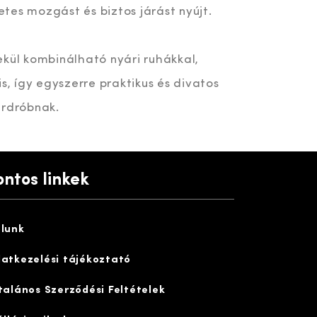
tes mozgást és biztos járást nyújt.
ekül kombinálható nyári ruhákkal,
is, így egyszerre praktikus és divatos
ardróbnak.
ontos linkek
lunk
atkezelési tájékoztató
talános Szerződési Feltételek