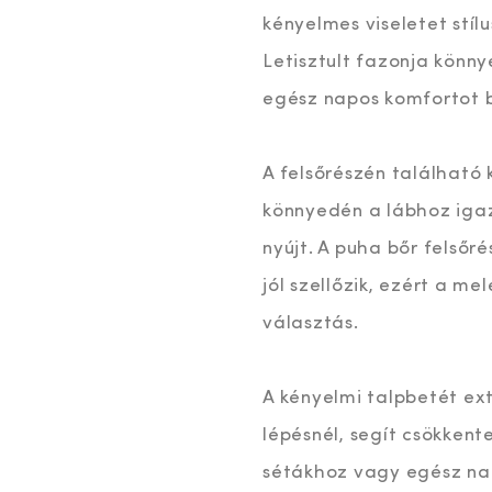
kényelmes viseletet stíl
Letisztult fazonja könn
egész napos komfortot b
A felsőrészén található 
könnyedén a lábhoz igazí
nyújt. A puha bőr felsőr
jól szellőzik, ezért a m
választás.
A kényelmi talpbetét ex
lépésnél, segít csökkent
sétákhoz vagy egész napo