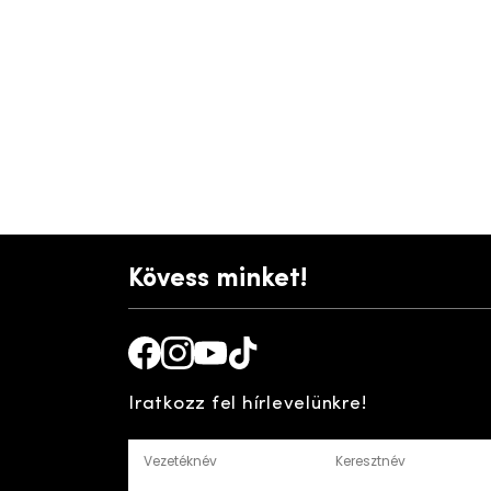
Kövess minket!
Facebook
Instagram
Youtube
TikTok
Iratkozz fel hírlevelünkre!
Vezetéknév
Keresztnév