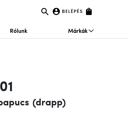
BELÉPÉS
Rólunk
Márkák
01
 papucs
(drapp)