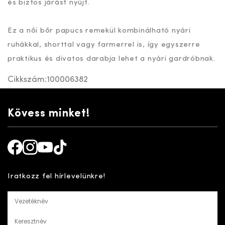
és biztos járást nyújt.
Ez a női bőr papucs remekül kombinálható nyári
ruhákkal, shorttal vagy farmerrel is, így egyszerre
praktikus és divatos darabja lehet a nyári gardróbnak.
Cikkszám:
100006382
Kövess minket!
Facebook
Instagram
Youtube
TikTok
Iratkozz fel hírlevelünkre!
Vezetéknév
Keresztnév