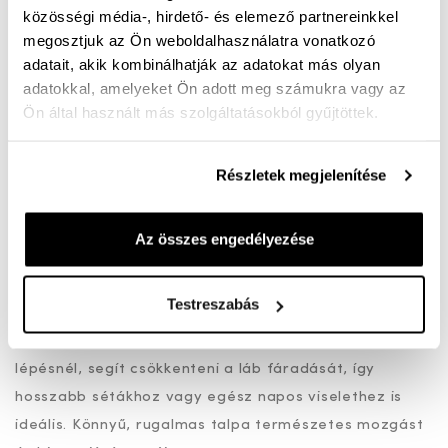
A női bőr papucs tökéletes választás a nyári napokra,
közösségi média-, hirdető- és elemező partnereinkkel
ha a kényelmes viseletet stílusos megjelenéssel
megosztjuk az Ön weboldalhasználatra vonatkozó
szeretnéd ötvözni. Letisztult fazonja könnyed
adatait, akik kombinálhatják az adatokat más olyan
adatokkal, amelyeket Ön adott meg számukra vagy az
eleganciát sugároz, miközben egész napos komfortot
Ön által használt más szolgáltatásokból gyűjtöttek.
biztosít.
A felsőrészén található két állítható csatos pánt
Részletek megjelenítése
segítségével könnyedén a lábhoz igazítható, így stabil
és kényelmes tartást nyújt. A puha bőr felsőrész
Az összes engedélyezése
kellemes érzetet ad viselés közben, jól szellőzik, ezért
a melegebb nyári napokon is komfortos választás.
Testreszabás
A kényelmi talpbetét extra puhaságot biztosít minden
lépésnél, segít csökkenteni a láb fáradását, így
hosszabb sétákhoz vagy egész napos viselethez is
ideális. Könnyű, rugalmas talpa természetes mozgást