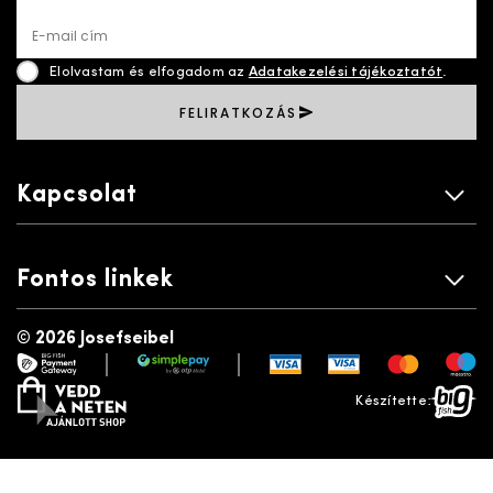
E-mail cím
Elolvastam és elfogadom az
Adatakezelési tájékoztatót
.
FELIRATKOZÁS
Kapcsolat
Fontos linkek
©
2026 Josefseibel
|
|
payment gateway
simplepay
vedd a neten
bigfish
Készítette: