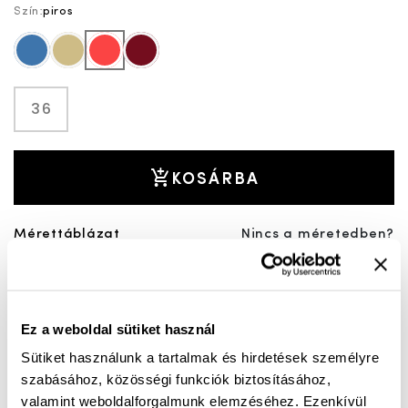
Szín:
piros
kék
drapp
piros
bordó
36
KOSÁRBA
Mérettáblázat
Nincs a méretedben?
Szállítási idő:
1-3 munkanap
Ez a weboldal sütiket használ
Sütiket használunk a tartalmak és hirdetések személyre
Ingyenes kiszállítás 25 000 Ft felett
szabásához, közösségi funkciók biztosításához,
valamint weboldalforgalmunk elemzéséhez. Ezenkívül