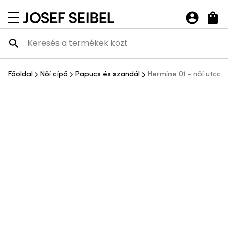
Josef Seibel Webshop
navigációs menü megnyitása
Főoldal
Női cipő
Papucs és szandál
Hermine 01 - női utcai