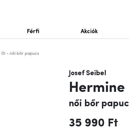
Férfi
Akciók
 01 - női bőr papucs
Josef Seibel
Hermine 
női bőr papuc
35 990 Ft