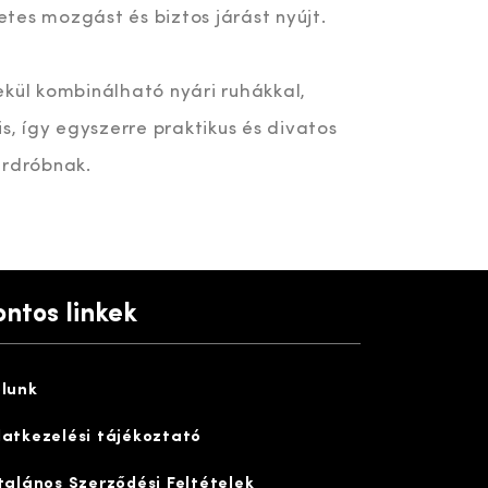
tes mozgást és biztos járást nyújt.
ekül kombinálható nyári ruhákkal,
is, így egyszerre praktikus és divatos
ardróbnak.
ontos linkek
lunk
atkezelési tájékoztató
talános Szerződési Feltételek