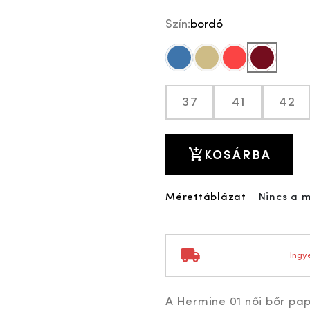
Szín:
bordó
kék
drapp
piros
bordó
37
41
42
KOSÁRBA
Mérettáblázat
Nincs a 
Ingye
A Hermine 01 női bőr pap