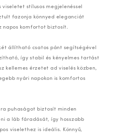
viseletet stílusos megjelenéssel
sztult fazonja könnyed eleganciát
 napos komfortot biztosít.
két állítható csatos pánt segítségével
tható, így stabil és kényelmes tartást
ész kellemes érzetet ad viselés közben,
elegebb nyári napokon is komfortos
tra puhaságot biztosít minden
eni a láb fáradását, így hosszabb
s viselethez is ideális. Könnyű,