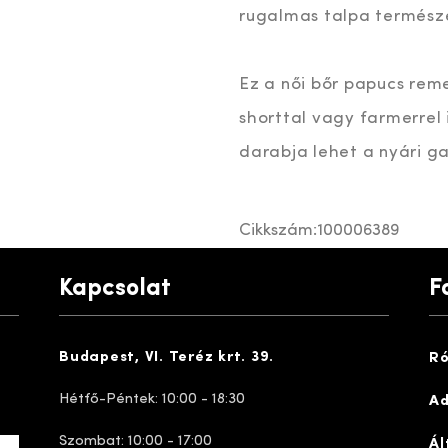
rugalmas talpa természe
Ez a női bőr papucs rem
shorttal vagy farmerrel 
darabja lehet a nyári g
Cikkszám:
100006389
Kapcsolat
F
Budapest, VI. Teréz krt. 39.
Ró
Hétfő-Péntek: 10:00 - 18:30
Ad
Szombat: 10:00 - 17:00
Ál