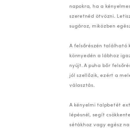
napokra, ha a kényelmes 
szeretnéd ötvözni. Leti
sugároz, miközben egész
A felsőrészén található 
könnyedén a lábhoz igazí
nyújt. A puha bőr felsőr
jól szellőzik, ezért a m
választás.
A kényelmi talpbetét ex
lépésnél, segít csökkent
sétákhoz vagy egész napo