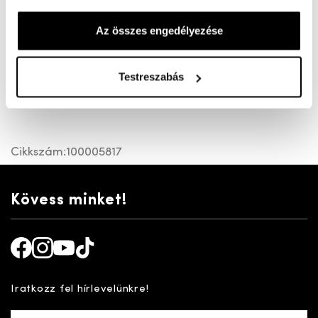
Könnyű gumi papucs strandra, nyaraláshoz. Nem csak
eg egyszerű gumi papucs, harántemelővel és
Az összes engedélyezése
lábujkapaszkodóval ellátott Felsőrésze áll.tható.
Rendkivül könnyű és nem izzad benne a lábad.
Testreszabás
Cikkszám:
100005817
Kövess minket!
Facebook
Instagram
Youtube
TikTok
Iratkozz fel hírlevelünkre!