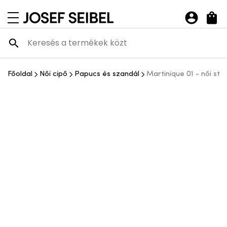
Josef Seibel Webshop
navigációs menü megnyitása
Főoldal
Női cipő
Papucs és szandál
Martinique 01 - női st