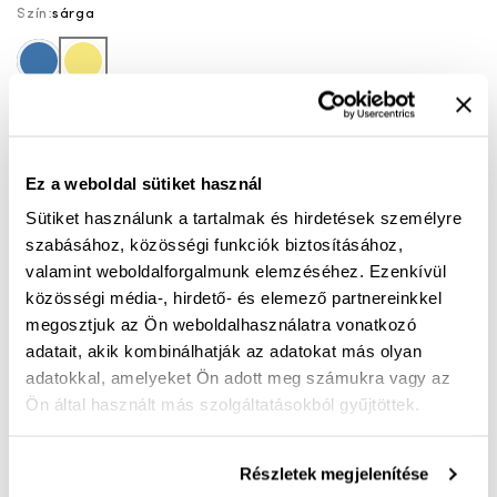
Szín:
sárga
kék
sárga
36
37
38
39
40
42
Ez a weboldal sütiket használ
KOSÁRBA
Sütiket használunk a tartalmak és hirdetések személyre
szabásához, közösségi funkciók biztosításához,
valamint weboldalforgalmunk elemzéséhez. Ezenkívül
Mérettáblázat
Nincs a méretedben?
közösségi média-, hirdető- és elemező partnereinkkel
Szállítási idő:
1-3 munkanap
megosztjuk az Ön weboldalhasználatra vonatkozó
adatait, akik kombinálhatják az adatokat más olyan
adatokkal, amelyeket Ön adott meg számukra vagy az
Ön által használt más szolgáltatásokból gyűjtöttek.
Ingyenes kiszállítás 25 000 Ft felett
Részletek megjelenítése