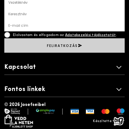
Vezetéknév
Keresztnév
E-mail cím
Elolvastam és elfogadom az
Adatakezelési tájékoztatót
.
FELIRATKOZÁS
Kapcsolat
Fontos linkek
©
2026 Josefseibel
|
|
payment gateway
simplepay
vedd a neten
bigfish
Készítette: