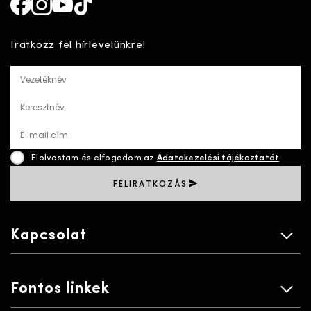
Facebook
Instagram
Youtube
TikTok
Iratkozz fel hírlevelünkre!
Vezetéknév
Keresztnév
E-mail cím
Elolvastam és elfogadom az
Adatakezelési tájékoztatót
.
FELIRATKOZÁS
Kapcsolat
Fontos linkek