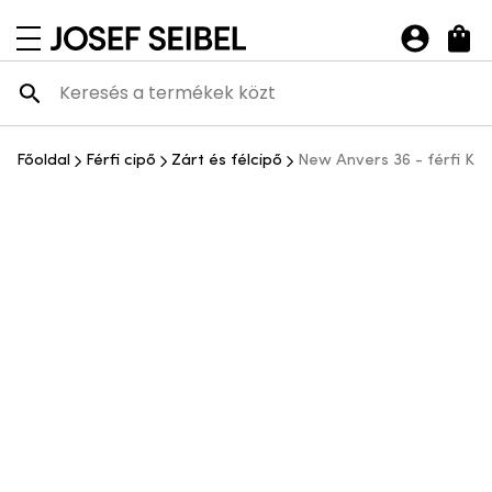
Josef Seibel Webshop
navigációs menü megnyitása
Főoldal
Férfi cipő
Zárt és félcipő
New Anvers 36 - férfi K b