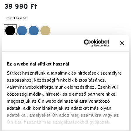
39 990 Ft
Szín:
fekete
fekete
kék
kék
drapp
39
40
41
42
43
46
Ez a weboldal sütiket használ
KOSÁRBA
Sütiket használunk a tartalmak és hirdetések személyre
szabásához, közösségi funkciók biztosításához,
valamint weboldalforgalmunk elemzéséhez. Ezenkívül
Mérettáblázat
Nincs a méretedben?
közösségi média-, hirdető- és elemező partnereinkkel
Szállítási idő:
1-3 munkanap
megosztjuk az Ön weboldalhasználatra vonatkozó
adatait, akik kombinálhatják az adatokat más olyan
adatokkal, amelyeket Ön adott meg számukra vagy az
Ön által használt más szolgáltatásokból gyűjtöttek.
Ingyenes kiszállítás 25 000 Ft felett