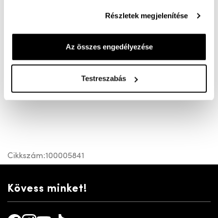
Részletek megjelenítése
K bő felsőrésszel készült bőrcipő. Kivehető kényelmi
talpbetét rezgéselnyelővel, cserélhető. Rugalmas,
Az összes engedélyezése
könnyített stabil, hosszantartó talp. Kézzel varrott,
környezetudatos cipő. Ápolásához ezt ajánljuk:
Testreszabás
https://josefseibelshop.hu/apoloszer-392/velur-
nubuk-spray-szintelen-200-ml-p524450
Cikkszám:
100005841
Kövess minket!