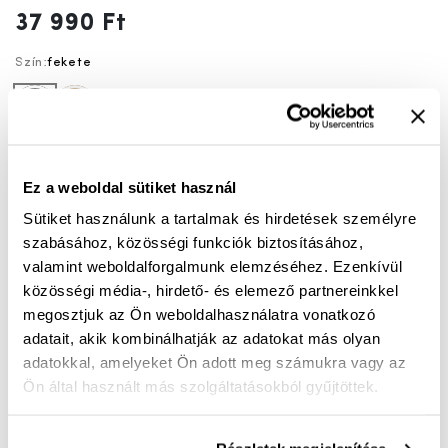
37 990 Ft
Szín:
fekete
fekete
barna
40
41
42
43
44
45
Ez a weboldal sütiket használ
46
47
48
Sütiket használunk a tartalmak és hirdetések személyre
szabásához, közösségi funkciók biztosításához,
valamint weboldalforgalmunk elemzéséhez. Ezenkívül
közösségi média-, hirdető- és elemező partnereinkkel
KOSÁRBA
megosztjuk az Ön weboldalhasználatra vonatkozó
adatait, akik kombinálhatják az adatokat más olyan
Mérettáblázat
Nincs a méretedben?
adatokkal, amelyeket Ön adott meg számukra vagy az
Szállítási idő:
1-3 munkanap
Ön által használt más szolgáltatásokból gyűjtöttek.