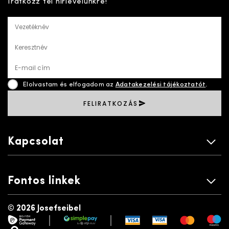
Iratkozz fel hírlevelünkre!
Vezetéknév
Keresztnév
E-mail cím
Elolvastam és elfogadom az
Adatakezelési tájékoztatót
.
FELIRATKOZÁS
Kapcsolat
Fontos linkek
©
2026 Josefseibel
|
|
payment gateway
simplepay