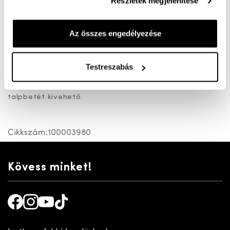
Részletek megjelenítése
Ingyenes kiszállítás 25 000 Ft felett
Az összes engedélyezése
Bő felső résszek ("K") készült klasszikus férfi félcipő.
Testreszabás
Egyszerű felső része és különálló sarka miatt inkább
klasszikus, elegáns öltözethez ajánljuk. A kényelmi
talpbetét kivehető.
Cikkszám:
100003980
Kövess minket!
Facebook
Instagram
Youtube
TikTok