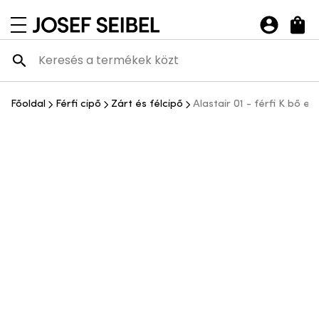
Josef Seibel Webshop
navigációs menü megnyitása
Főoldal
Férfi cipő
Zárt és félcipő
Alastair 01 - férfi K bő el