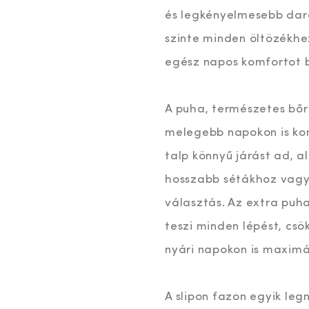
és legkényelmesebb dara
szinte minden öltözékh
egész napos komfortot b
A puha, természetes bőr f
melegebb napokon is ko
talp könnyű járást ad, 
hosszabb sétákhoz vagy 
választás. Az extra puh
teszi minden lépést, csö
nyári napokon is maximál
A slipon fazon egyik le