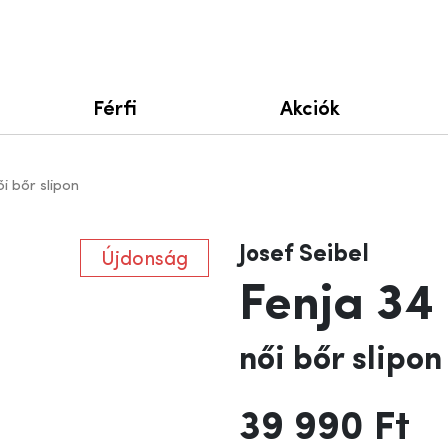
Férfi
Akciók
ői bőr slipon
Josef Seibel
Újdonság
Fenja 34
női bőr slipon
39 990 Ft