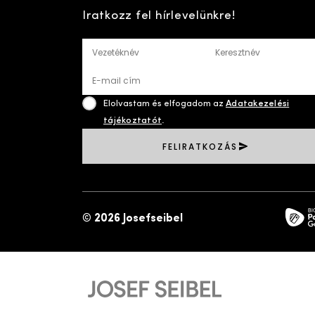
Facebook
Instagram
Youtube
TikTok
Iratkozz fel hírlevelünkre!
Vezetéknév
Keresztnév
E-mail cím
Elolvastam és elfogadom az
Adatakezelési
tájékoztatót
.
FELIRATKOZÁS
paym
©
2026 Josefseibel