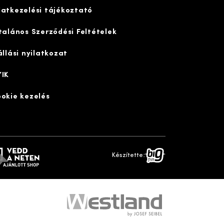
atkezelési tájékoztató
talános Szerződési Feltételek
állási nyilatkozat
IK
okie kezelés
dd a neten
bigfish
Készítette: