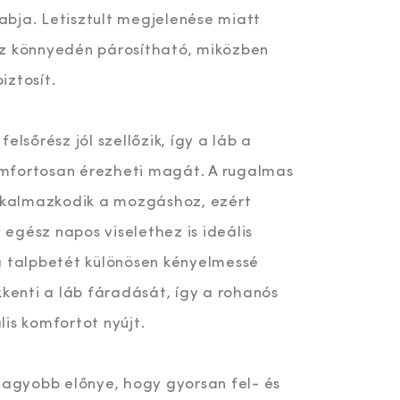
bja. Letisztult megjelenése miatt
ez könnyedén párosítható, miközben
iztosít.
elsőrész jól szellőzik, így a láb a
mfortosan érezheti magát. A rugalmas
alkalmazkodik a mozgáshoz, ezért
egész napos viselethez is ideális
a talpbetét különösen kényelmessé
kkenti a láb fáradását, így a rohanós
is komfortot nyújt.
gnagyobb előnye, hogy gyorsan fel- és