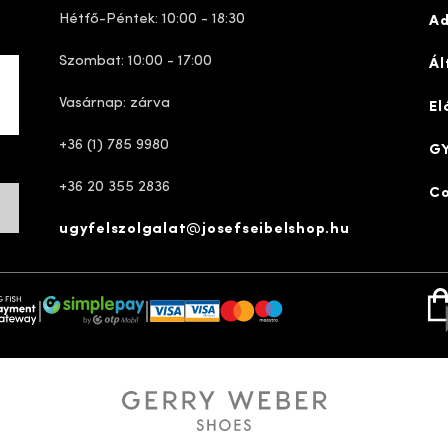
Hétfő-Péntek: 10:00 - 18:30
Ad
Szombat: 10:00 - 17:00
Ál
Vasárnap: zárva
El
+36 (1) 785 9980
GY
+36 20 355 2836
Co
ugyfelszolgalat@josefseibelshop.hu
ve
simplepay
ent gateway
|
|