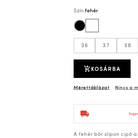
Szín:
fehér
fekete
fehér
36
37
38
KOSÁRBA
Mérettáblázat
Nincs a 
Ingye
A fehér bőr slipon cipő 