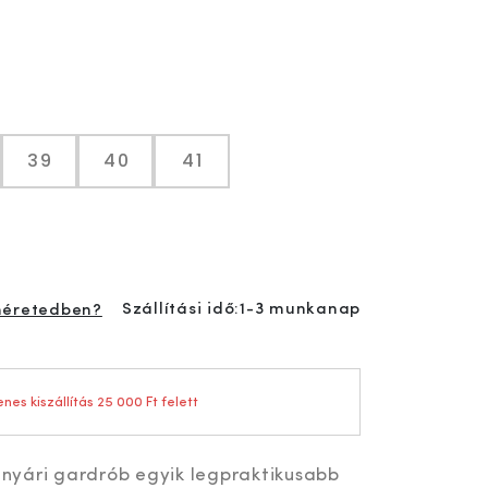
39
40
41
Szállítási idő:
1-3 munkanap
méretedben?
nes kiszállítás 25 000 Ft felett
a nyári gardrób egyik legpraktikusabb