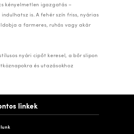
ncs kényelmetlen igazgatás –
indulhatsz is. A fehér szín friss, nyárias
eldobja a farmeres, ruhás vagy akár
ílusos nyári cipőt keresel, a bőr slipon
hétköznapokra és utazásokhoz
ontos linkek
lunk