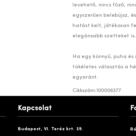
levehető, nincs fűző, ni
egyszerűen belebújsz, és 
hatást kelt, játékosan f
elegánsabb szetteket is.
Ha egy könnyű, puha és st
tökéletes választás a 
egyaránt.
Cikkszám:
100006377
Kapcsolat
F
Budapest, VI. Teréz krt. 39.
Ró