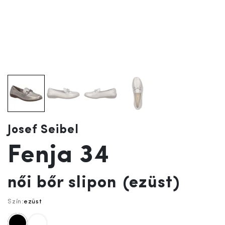
Josef Seibel
Fenja 34
női bőr slipon
(ezüst)
Szín:
ezüst
fekete
fehér