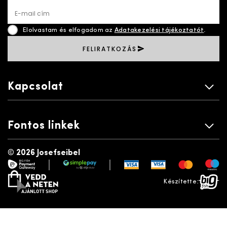
E-mail cím
Elolvastam és elfogadom az
Adatakezelési tájékoztatót
.
FELIRATKOZÁS
Kapcsolat
Fontos linkek
©
2026 Josefseibel
|
|
payment gateway
simplepay
vedd a neten
bigfish
Készítette: