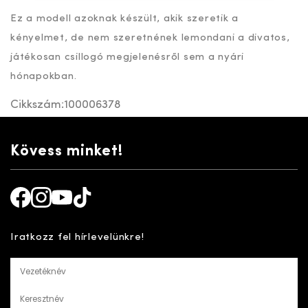
Ez a modell azoknak készült, akik szeretik a
kényelmet, de nem szeretnének lemondani a divatos,
játékosan csillogó megjelenésről sem a nyári
hónapokban.
Cikkszám:
100006378
Kövess minket!
Facebook
Instagram
Youtube
TikTok
Iratkozz fel hírlevelünkre!
Vezetéknév
Keresztnév