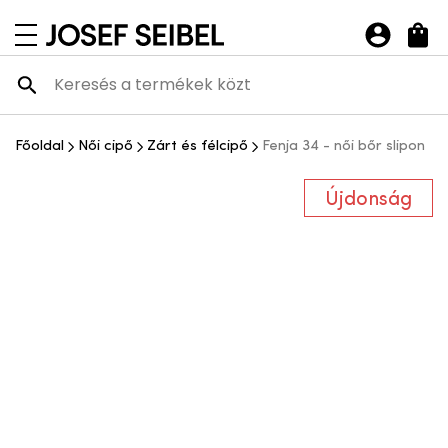
Josef Seibel Webshop
navigációs menü megnyitása
Főoldal
Női cipő
Zárt és félcipő
Fenja 34 - női bőr slipon
Újdonság