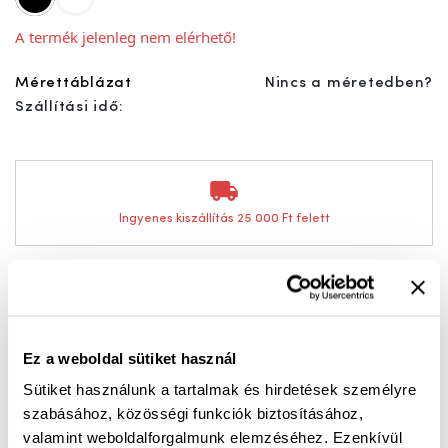
A termék jelenleg nem elérhető!
Mérettáblázat
Nincs a méretedben?
Szállítási idő:
Ingyenes kiszállítás 25 000 Ft felett
Az ezüst színű bőr slipon cipő tökéletes választás, ha
a nyári kényelem mellé egy kis különleges csillogást is
szeretnél. Elegáns, mégis sportosan könnyed
Ez a weboldal sütiket használ
megjelenése miatt remekül illik a hétköznapi és nőies
Sütiket használunk a tartalmak és hirdetések személyre
szettekhez egyaránt.
szabásához, közösségi funkciók biztosításához,
valamint weboldalforgalmunk elemzéséhez. Ezenkívül
A puha valódi bőr felsőrész kellemes viseletet biztosít