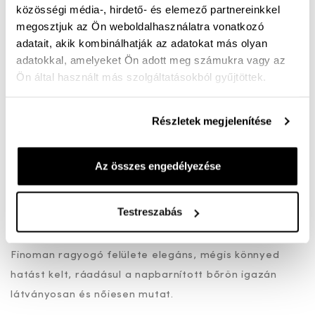
közösségi média-, hirdető- és elemező partnereinkkel
még melegebb napokon is, jól alkalmazkodik a láb
megosztjuk az Ön weboldalhasználatra vonatkozó
formájához, miközben megfelelő szellőzést nyújt. A
adatait, akik kombinálhatják az adatokat más olyan
rugalmas talp könnyeddé teszi a járást, az extra puha
adatokkal, amelyeket Ön adott meg számukra vagy az
Ön által használt más szolgáltatásokból gyűjtöttek.
talpbetét pedig egész napos komfortérzetet ad, így
hosszabb sétákhoz vagy aktív nyári napokra is ideális
választás.
Részletek megjelenítése
A slipon kialakítás praktikus és kényelmes: nincs fűző,
Az összes engedélyezése
csak egyszerűen belebújsz, és már indulhatsz is. Az
ezüst szín különösen jól kombinálható szinte minden
Testreszabás
árnyalattal – tökéletesen illik fehérhez, feketéhez,
farmerhez, pasztell vagy élénk nyári színekhez is.
Finoman ragyogó felülete elegáns, mégis könnyed
hatást kelt, ráadásul a napbarnított bőrön igazán
látványosan és nőiesen mutat.