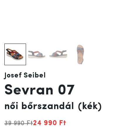
Josef Seibel
Sevran 07
női bőrszandál
(kék)
24 990 Ft
39 990 Ft