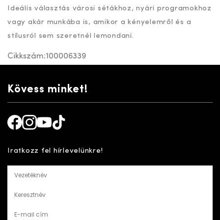
Ideális választás városi sétákhoz, nyári programokhoz
vagy akár munkába is, amikor a kényelemről és a
stílusról sem szeretnél lemondani.
Cikkszám:
100006339
Kövess minket!
Facebook
Instagram
Youtube
TikTok
Iratkozz fel hírlevelünkre!
Vezetéknév
Keresztnév
E-mail cím