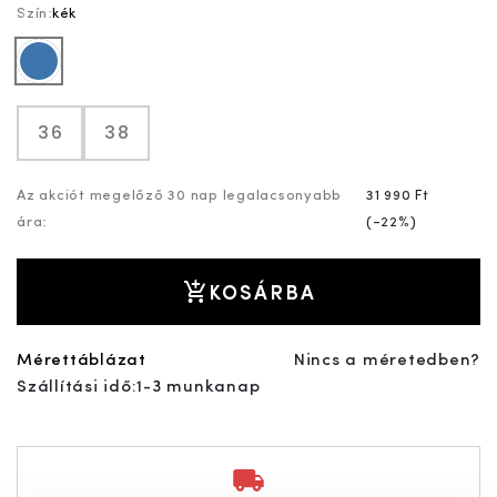
Szín:
kék
kék
36
38
Az akciót megelőző 30 nap legalacsonyabb
31 990 Ft
ára:
(
-22%
)
KOSÁRBA
Mérettáblázat
Nincs a méretedben?
Szállítási idő:
1-3 munkanap