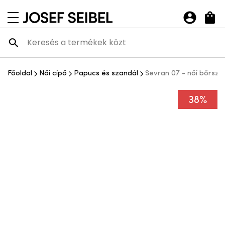
Josef Seibel Webshop
navigációs menü megnyitása
Főoldal
Női cipő
Papucs és szandál
Sevran 07 - női bőrsza
38%