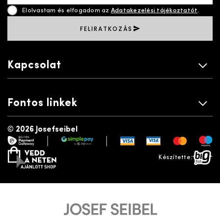
Elolvastam és elfogadom az
Adatakezelési tájékoztatót
.
FELIRATKOZÁS
Kapcsolat
Fontos linkek
©
2026 Josefseibel
|
|
payment gateway
simplepay
vedd a neten
bigfish
Készítette: