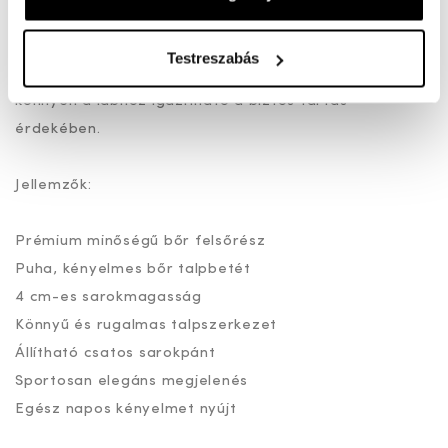
egyensúlyt teremt a kényelem és a nőies megjelenés
között, így hosszabb séták során is komfortos marad.
Testreszabás
Az állítható sarokpántnak köszönhetően a szandál
könnyen a lábhoz igazítható a biztos tartás
érdekében.
Jellemzők:
Prémium minőségű bőr felsőrész
Puha, kényelmes bőr talpbetét
4 cm-es sarokmagasság
Könnyű és rugalmas talpszerkezet
Állítható csatos sarokpánt
Sportosan elegáns megjelenés
Egész napos kényelmet nyújt