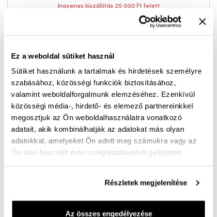
Ingyenes kiszállítás 25 000 Ft felett
Női bőr szandál – sportos elegancia a mindennapokra
Ez a weboldal sütiket használ
Fedezd fel a kényelmet és a stílust egyetlen
Sütiket használunk a tartalmak és hirdetések személyre
szandálban! Ez a sportosan elegáns női bőr szandál
szabásához, közösségi funkciók biztosításához,
tökéletes választás a melegebb napokra, amikor
valamint weboldalforgalmunk elemzéséhez. Ezenkívül
fontos a komfort és a csinos megjelenés egyaránt. A
közösségi média-, hirdető- és elemező partnereinkkel
megosztjuk az Ön weboldalhasználatra vonatkozó
különleges, több színből összeállított pántok modern
adatait, akik kombinálhatják az adatokat más olyan
és nőies megjelenést kölcsönöznek, így könnyedén
adatokkal, amelyeket Ön adott meg számukra vagy az
kombinálható hétköznapi és elegánsabb öltözékekkel
Ön által használt más szolgáltatásokból gyűjtöttek.
is.
Részletek megjelenítése
A puha bőr talpbetét kellemes viseletet biztosít egész
nap, míg a könnyű, rugalmas talpkialakítás segíti a
természetes járást. A 4 cm-es sarokmagasság ideális
Az összes engedélyezése