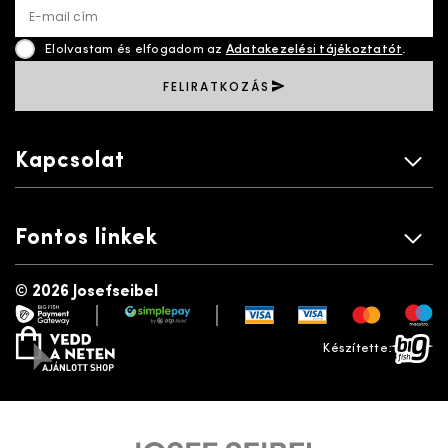
E-mail cím
Elolvastam és elfogadom az
Adatakezelési tájékoztatót
.
FELIRATKOZÁS
Kapcsolat
Fontos linkek
©
2026 Josefseibel
|
|
payment gateway
simplepay
vedd a neten
bigfish
Készítette: