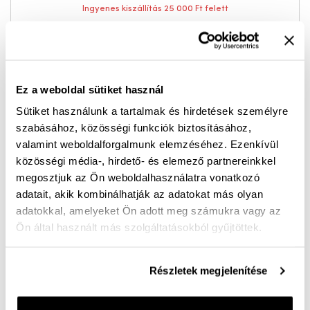
Ingyenes kiszállítás 25 000 Ft felett
Ibiza női szandál – csillogó részletekkel és maximális
kényelemmel
Ez a weboldal sütiket használ
Az Ibiza szandál a nyári szezon egyik legkedveltebb
Sütiket használunk a tartalmak és hirdetések személyre
szabásához, közösségi funkciók biztosításához,
kényelmi modellje, amely stílusos megjelenésével és
valamint weboldalforgalmunk elemzéséhez. Ezenkívül
praktikus kialakításával hódít. A valódi bőr felsőrész
közösségi média-, hirdető- és elemező partnereinkkel
elegáns és kényelmes viseletet biztosít, miközben
megosztjuk az Ön weboldalhasználatra vonatkozó
minden pántja állítható tépőzárral készült, így
adatait, akik kombinálhatják az adatokat más olyan
tökéletesen a láb formájához igazítható.
adatokkal, amelyeket Ön adott meg számukra vagy az
Ön által használt más szolgáltatásokból gyűjtöttek.
A szandál különleges dísze a felsőrészen rézsútosan
átívelő, divatos csillogó ezüst pánt, amely modern,
Részletek megjelenítése
nőies megjelenést kölcsönöz a modellnek. A finom
csillogás játékosan emeli ki a szandál karakterét, így