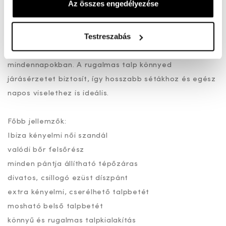
Az összes engedélyezése
egyszerre sportosan kényelmes és divatos választás.
Testreszabás
Az extra kényelmi talpbetét cserélhető és mosható,
ami praktikus és higiénikus megoldást kínál a
mindennapokban. A rugalmas talp könnyed
járásérzetet biztosít, így hosszabb sétákhoz és egész
napos viselethez is ideális.
Főbb jellemzők:
Ibiza kényelmi női szandál
valódi bőr felsőrész
minden pántja állítható tépőzáras
divatos, csillogó ezüst díszpánt
extra kényelmi, cserélhető talpbetét
mosható belső talpbetét
könnyű és rugalmas talpkialakítás