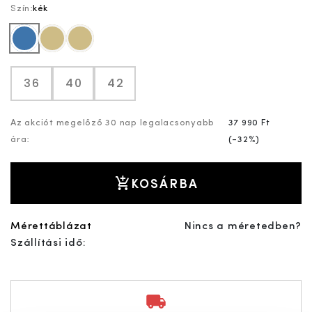
Szín:
kék
kék
drapp
drapp
36
40
42
Az akciót megelőző 30 nap legalacsonyabb
37 990 Ft
ára:
(
-32%
)
KOSÁRBA
Mérettáblázat
Nincs a méretedben?
Szállítási idő: