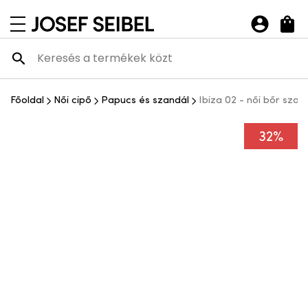
Josef Seibel Webshop
navigációs menü megnyitása
Főoldal
Női cipő
Papucs és szandál
Ibiza 02 - női bőr szan
32%