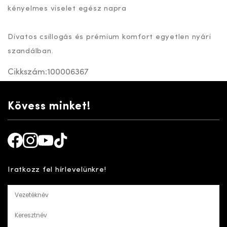
kényelmes viselet egész napra
Divatos csillogás és prémium komfort egyetlen nyári
szandálban.
Cikkszám:
100006367
Kövess minket!
Facebook
Instagram
Youtube
TikTok
Iratkozz fel hírlevelünkre!
Vezetéknév
Keresztnév