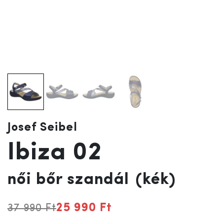
Josef Seibel
Ibiza 02
női bőr szandál
(kék)
25 990 Ft
37 990 Ft