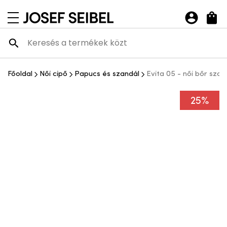
Josef Seibel Webshop
navigációs menü megnyitása
Főoldal
Női cipő
Papucs és szandál
Evita 05 - női bőr szan
25%