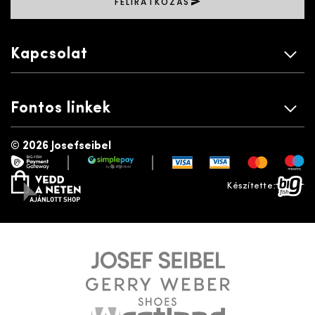
FELIRATKOZÁS
Kapcsolat
Fontos linkek
©
2026 Josefseibel
|
|
payment gateway
simplepay
vedd a neten
bigfish
Készítette: