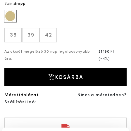
Szín:
drapp
drapp
38
39
42
Az akciót megelőző 30 nap legalacsonyabb
31 190 Ft
ára:
(
-4%
)
KOSÁRBA
Mérettáblázat
Nincs a méretedben?
Szállítási idő: