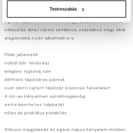
Testreszabás
Az extra kényelmi talpbetét puha alátámasztást nyújt
egész napos viselet során is, így a szandál tökéletes
választás lehet városi sétákhoz, utazáshoz vagy akár
elegánsabb nyári alkalmakra is.
Főbb jellemzők:
valódi bőr felsőrész
elegáns tojáshéj szín
állítható tépőzáras pántok
csat alatti rejtett tépőzár a könnyű felvételért
4 cm-es kényelmes sarokmagasság
extra komfortos talpbetét
nőies és praktikus kialakítás
Stílusos megjelenés és egész napos kényelem minden