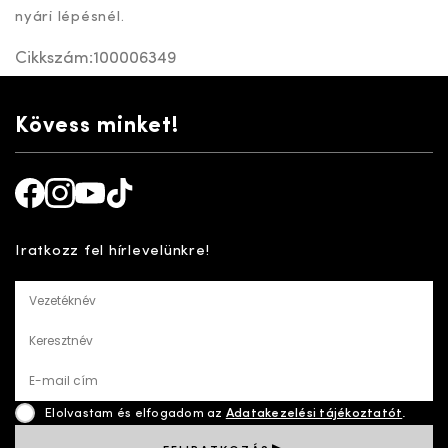
nyári lépésnél.
Cikkszám:
100006349
Kövess minket!
Facebook
Instagram
Youtube
TikTok
Iratkozz fel hírlevelünkre!
Vezetéknév
Keresztnév
E-mail cím
Elolvastam és elfogadom az
Adatakezelési tájékoztatót
.