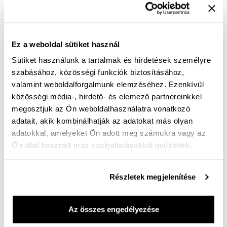
Ingyenes kiszállítás 25 000 Ft felett
Női bőr szandál – elegáns kényelem tojáshéj színben
Ez a weboldal sütiket használ
Sütiket használunk a tartalmak és hirdetések személyre
Az Evita 05 női bőr szandál a kifinomult megjelenés és
szabásához, közösségi funkciók biztosításához,
a mindennapi kényelem tökéletes találkozása.
valamint weboldalforgalmunk elemzéséhez. Ezenkívül
Különleges, lágy tojáshéj színe – a fehér és a drapp
közösségi média-, hirdető- és elemező partnereinkkel
megosztjuk az Ön weboldalhasználatra vonatkozó
finom árnyalata – elegáns, mégis könnyen
adatait, akik kombinálhatják az adatokat más olyan
kombinálható választássá teszi a nyári ruhatárban.
adatokkal, amelyeket Ön adott meg számukra vagy az
Ön által használt más szolgáltatásokból gyűjtöttek.
A felsőrész állítható tépőzáras kialakítása lehetővé
teszi az egyéni illeszkedést, míg a bokapánt csatja
Részletek megjelenítése
alatt rejtett tépőzár gondoskodik a gyors és
kényelmes felvételről. A 4 cm-es sarok ideális
magasságot biztosít a nőies megjelenéshez anélkül,
Az összes engedélyezése
hogy kompromisszumot kellene kötni a komfort terén.