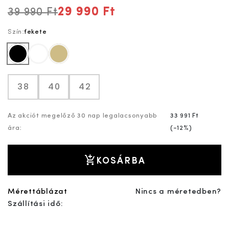
29 990 Ft
39 990 Ft
Szín:
fekete
fekete
fehér
drapp
38
40
42
Az akciót megelőző 30 nap legalacsonyabb
33 991 Ft
ára:
(
-12%
)
KOSÁRBA
Mérettáblázat
Nincs a méretedben?
Szállítási idő: