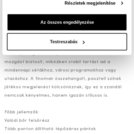
Részletek megjelenítése
hanem légáteresztő is, így a melegebb napokon is
friss érzetet biztosít. A puha, extra kényelmi talpbetét
gondoskodik a komfortos lépésekről, ráadásul
Az összes engedélyezése
cserélhető, így saját talpbetéttel is használható –
tökéletes választás érzékeny lábakhoz is.
Testreszabás
A könnyű, rugalmas talpszerkezet természetes
mozgást biztosít, miközben stabil tartást ad a
mindennapi sétákhoz, városi programokhoz vagy
utazáshoz. A finoman összehangolt, pasztell színek
játékos megjelenést kölcsönöznek, így ez a szandál
nemcsak kényelmes, hanem igazán stílusos is.
Főbb jellemzők:
Valódi bőr felsőrész
Több ponton állítható tépőzáras pántok