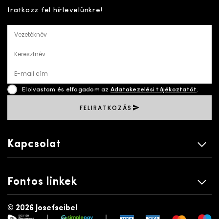
Iratkozz fel hírlevelünkre!
Vezetéknév
Keresztnév
E-mail cím
Elolvastam és elfogadom az
Adatakezelési tájékoztatót
.
FELIRATKOZÁS
Kapcsolat
Fontos linkek
©
2026 Josefseibel