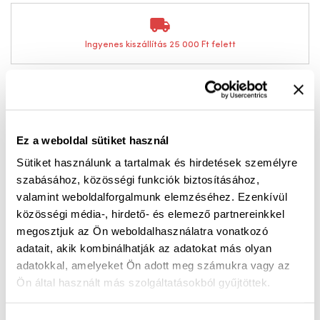
Ingyenes kiszállítás 25 000 Ft felett
Sportos női bőr szandál állítható pántokkal –
maximális kényelem egész napra
Ez a weboldal sütiket használ
Az Estelle 04, sportos kialakítású bőr szandál
Sütiket használunk a tartalmak és hirdetések személyre
tökéletes választás a mindennapokra, ha a kényelem
szabásához, közösségi funkciók biztosításához,
és a stílus egyaránt fontos számodra. A praktikus,
valamint weboldalforgalmunk elemzéséhez. Ezenkívül
több ponton állítható pántoknak köszönhetően
közösségi média-, hirdető- és elemező partnereinkkel
könnyedén a lábadhoz igazíthatod, így ideális
megosztjuk az Ön weboldalhasználatra vonatkozó
adatait, akik kombinálhatják az adatokat más olyan
megoldás különböző lábformákhoz, akár kényelmi
adatokkal, amelyeket Ön adott meg számukra vagy az
bőségben is.
Ön által használt más szolgáltatásokból gyűjtöttek.
A prémium minőségű bőr felsőrész nemcsak tartós,