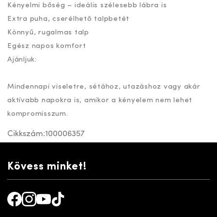
Kényelmi bőség – ideális szélesebb lábra is
Extra puha, cserélhető talpbetét
Könnyű, rugalmas talp
Egész napos komfort
Ajánljuk:
Mindennapi viseletre, sétához, utazáshoz vagy akár
aktívabb napokra is, amikor a kényelem nem lehet
kompromisszum.
Cikkszám:
100006357
Kövess minket!
Facebook
Instagram
Youtube
TikTok