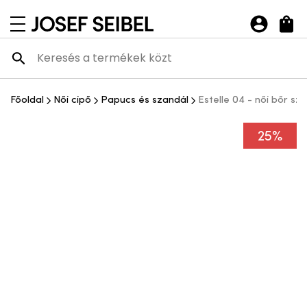
Josef Seibel Webshop
navigációs menü megnyitása
Főoldal
Női cipő
Papucs és szandál
Estelle 04 - női bőr sz
25%