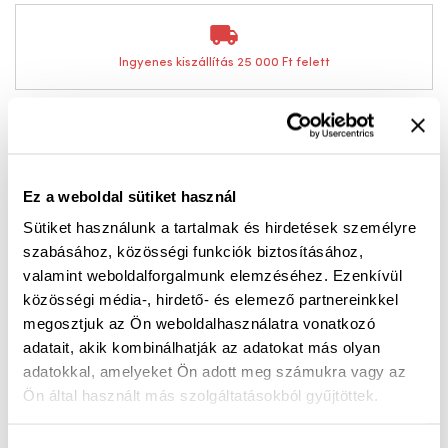
Ingyenes kiszállítás 25 000 Ft felett
Sportos női szandál – kényelmes viselet sötétkék-
fehér színkombinációban
Ez a weboldal sütiket használ
Az Estelle 02 sportos női szandál a modern
Sütiket használunk a tartalmak és hirdetések személyre
megjelenést és a praktikus kényelmet ötvözi egyetlen
szabásához, közösségi funkciók biztosításához,
stílusos modellben. A sötétkék és fehér színkombináció
valamint weboldalforgalmunk elemzéséhez. Ezenkívül
friss, lendületes megjelenést ad, amely tökéletesen
közösségi média-, hirdető- és elemező partnereinkkel
illik a nyári hétköznapokhoz és aktív programokhoz is.
megosztjuk az Ön weboldalhasználatra vonatkozó
adatait, akik kombinálhatják az adatokat más olyan
adatokkal, amelyeket Ön adott meg számukra vagy az
A bőr pántok kellemes viseletet és stabil tartást
Ön által használt más szolgáltatásokból gyűjtöttek.
biztosítanak, miközben a puha kialakítás egész napos
komfortérzetet nyújt. Az extra kényelmi talpbetét