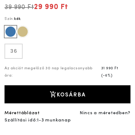
29 990 Ft
39 990 Ft
Szín:
kék
kék
drapp
36
Az akciót megelőző 30 nap legalacsonyabb
31 990 Ft
ára:
(
-6%
)
KOSÁRBA
Mérettáblázat
Nincs a méretedben?
Szállítási idő:
1-3 munkanap