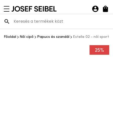
Josef Seibel Webshop
navigációs menü megnyitása
Főoldal
Női cipő
Papucs és szandál
Estelle 02 - női sporto
25%