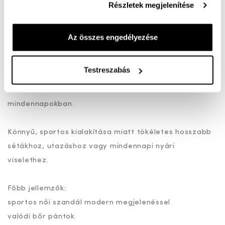
Részletek megjelenítése
különösen kényelmessé teszi a járást, ráadásul
kivehető, így tisztítása egyszerűen és praktikusan
megoldható.
Az összes engedélyezése
A H bőségű kialakítás kényelmesebb illeszkedést
Testreszabás
biztosít a szélesebb lábfej számára, így azoknak is
ideális választás, akik extra komfortot keresnek a
mindennapokban.
Könnyű, sportos kialakítása miatt tökéletes hosszabb
sétákhoz, utazáshoz vagy mindennapi nyári
viselethez.
Főbb jellemzők:
sportos női szandál modern megjelenéssel
valódi bőr pántok