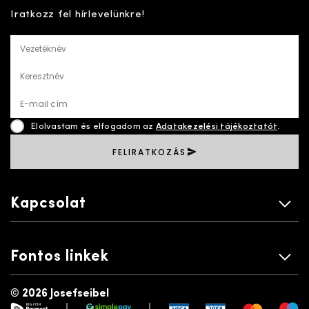
Iratkozz fel hírlevelünkre!
Vezetéknév
Keresztnév
E-mail cím
Elolvastam és elfogadom az
Adatakezelési tájékoztatót
.
FELIRATKOZÁS
Kapcsolat
Fontos linkek
©
2026 Josefseibel