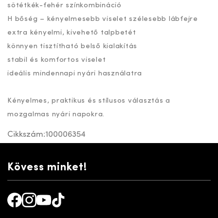
sötétkék-fehér színkombináció
H bőség – kényelmesebb viselet szélesebb lábfejre
extra kényelmi, kivehető talpbetét
könnyen tisztítható belső kialakítás
stabil és komfortos viselet
ideális mindennapi nyári használatra
Kényelmes, praktikus és stílusos választás a
mozgalmas nyári napokra.
Cikkszám:
100006354
Kövess minket!
Facebook
Instagram
Youtube
TikTok