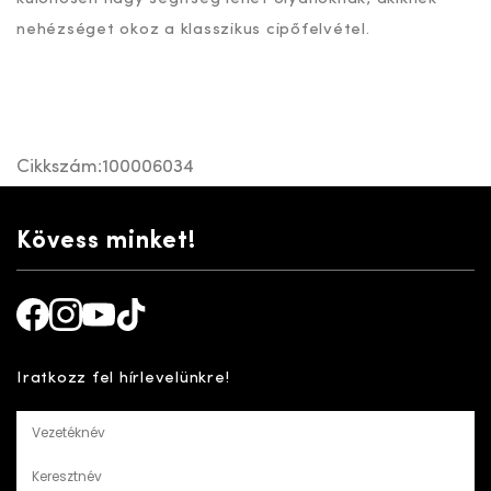
nehézséget okoz a klasszikus cipőfelvétel.
Cikkszám:
100006034
Kövess minket!
Facebook
Instagram
Youtube
TikTok
Iratkozz fel hírlevelünkre!
Vezetéknév
Keresztnév