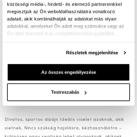
közösségi média-, hirdető- és elemező partnereinkkel
megosztjuk az Ön weboldalhasználatra vonatkozó
H bő easy on cipő. Mit jelent az easy on?
adatait, akik kombinálhatják az adatokat más olyan
A cipőt úgy alakították ki, hogy kéz használata nélkül
adatokkal, amelyeket Ön adott meg számukra vagy az
Ön által használt más szolgáltatásokból gyűjtöttek.
lehessen felvenni a cipőt – csak bele kell lépni, és a
cipő sarka nem gyűrődik be, hanem automatikusan
visszaugrik a helyére.
Részletek megjelenítése
A sarok része meg van erősítve, és belül egy puha
“párna” van, ami segít, hogy a sarok kényelmesen
Az összes engedélyezése
illeszkedjen.
Testreszabás
Ez teszi lehetővé a valódi kéz nélküli felvételt – a cipő
nem esik le, és nem kell igazgatni.
Divatos, sportos dízájn Ideális viselet azoknak, akik
sietnek, Nincs szükség hajolásra, kézhasználatra –
különösen nagy segítség lehet olyanoknak, akiknek