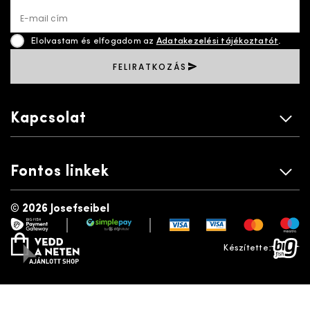
E-mail cím
Elolvastam és elfogadom az
Adatakezelési tájékoztatót
.
FELIRATKOZÁS
Kapcsolat
Fontos linkek
©
2026 Josefseibel
|
|
payment gateway
simplepay
vedd a neten
bigfish
Készítette: