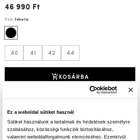
46 990 Ft
Szín:
fekete
fekete
40
41
42
44
KOSÁRBA
Mérettáblázat
Nincs a méretedben?
Szállítási idő:
1-3 munkanap
Ez a weboldal sütiket használ
Sütiket használunk a tartalmak és hirdetések személyre
szabásához, közösségi funkciók biztosításához,
valamint weboldalforgalmunk elemzéséhez. Ezenkívül
Ingyenes kiszállítás 25 000 Ft felett