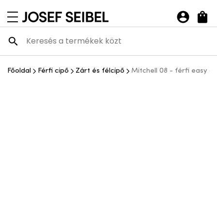
Josef Seibel Webshop
navigációs menü megnyitása
Főoldal
Férfi cipő
Zárt és félcipő
Mitchell 08 - férfi easy o