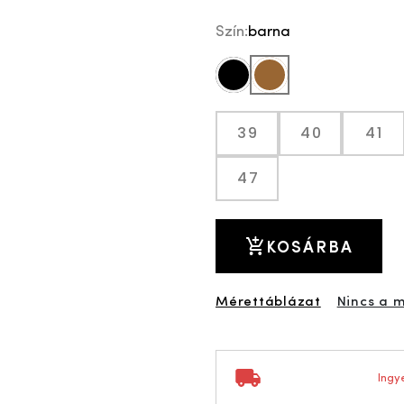
Szín:
barna
fekete
barna
39
40
41
47
KOSÁRBA
Mérettáblázat
Nincs a 
Ingye