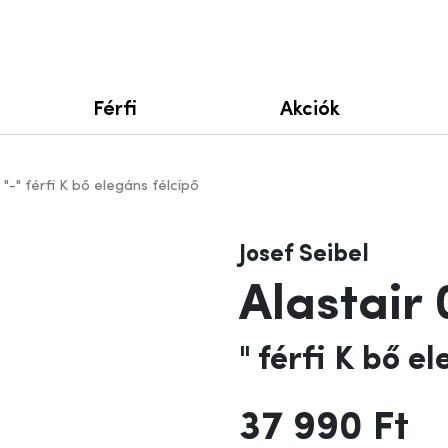
Férfi
Akciók
 "-" férfi K bő elegáns félcipő
Josef Seibel
Alastair 
" férfi K bő e
37 990 Ft