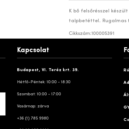
K bő felsőrésszel készül
talpbetéttel. Rugalmas 
Cikkszám:
100005391
Kapcsolat
F
Budapest, VI. Teréz krt. 39.
Ró
Hétfő-Péntek: 10:00 - 18:30
Ad
Szombat: 10:00 - 17:00
Ál
Vasárnap: zárva
GY
+36 (1) 785 9980
Co