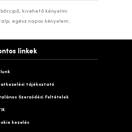
t bőrcipő, kivehető kényelmi
talp, egész napos kényelem.
ontos linkek
lunk
atkezelési tájékoztató
talános Szerződési Feltételek
IK
okie kezelés