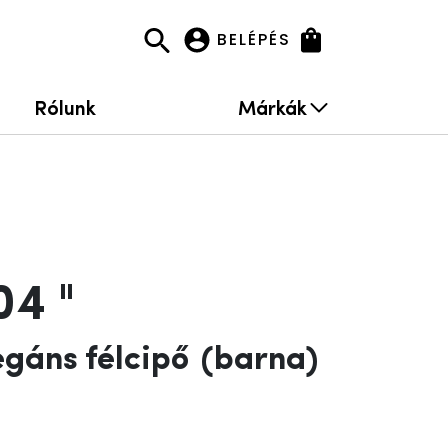
BELÉPÉS
Rólunk
Márkák
04 "
legáns félcipő
(barna)