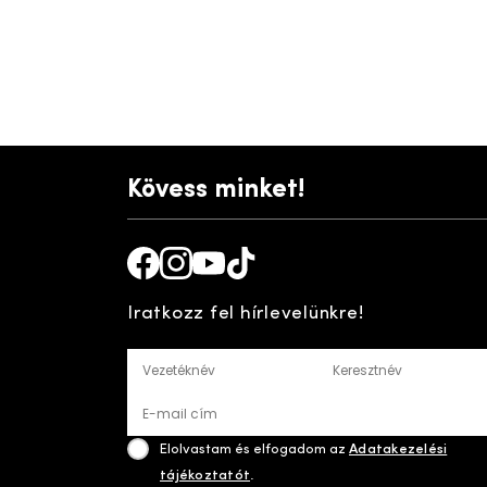
Kövess minket!
Facebook
Instagram
Youtube
TikTok
Iratkozz fel hírlevelünkre!
Vezetéknév
Keresztnév
E-mail cím
Elolvastam és elfogadom az
Adatakezelési
tájékoztatót
.