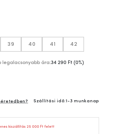
39
40
41
42
p legalacsonyabb ára:
34 290 Ft
(
0%
)
Szállítási idő:
1-3 munkanap
méretedben?
nes kiszállítás 25 000 Ft felett