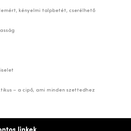
lemért, kényelmi talpbetét, cserélhető
gasság
iselet
ktikus – a cipő, ami minden szettedhez
ontos linkek