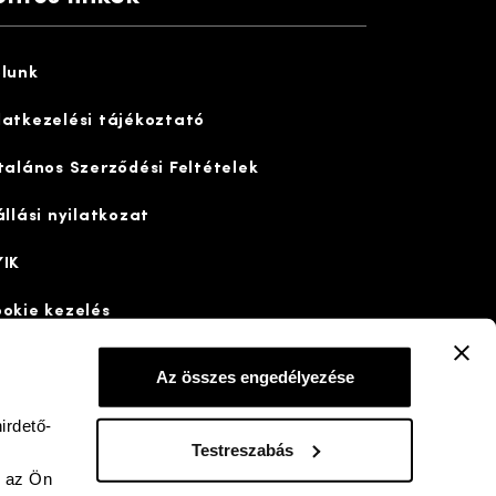
lunk
atkezelési tájékoztató
talános Szerződési Feltételek
állási nyilatkozat
IK
okie kezelés
Az összes engedélyezése
irdető-
dd a neten
bigfish
Készítette:
Testreszabás
y az Ön