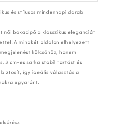
ikus és stílusos mindennapi darab
lt női bokacipő a klasszikus eleganciát
ettel. A mindkét oldalon elhelyezett
megjelenést kölcsönöz, hanem
s. 3 cm-es sarka stabil tartást és
biztosít, így ideális választás a
makra egyaránt.
felsőrész