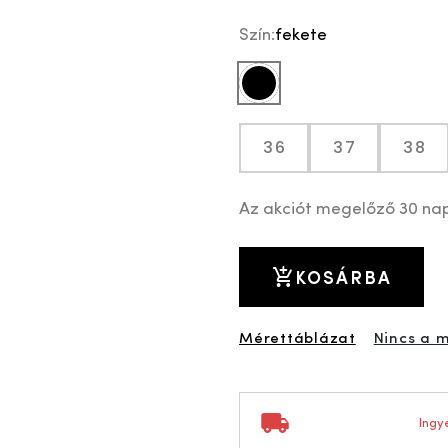
Szín:
fekete
fekete
36
37
38
Az akciót megelőző 30 na
KOSÁRBA
Mérettáblázat
Nincs a 
Ingye