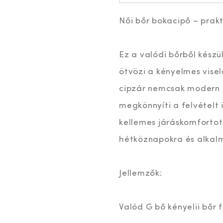
Női bőr bokacipő – prakt
Ez a valódi bőrből készü
ötvözi a kényelmes visel
cipzár nemcsak modern 
megkönnyíti a felvételt i
kellemes járáskomfortot 
hétköznapokra és alkal
Jellemzők:
Valód G bő kényelii bőr 