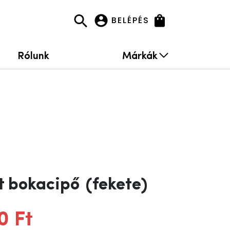
BELÉPÉS
Rólunk
Márkák
et bokacipő
(fekete)
0 Ft