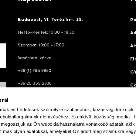
Budapest, VI. Teréz krt. 39.
Ró
Hétfő-Péntek: 10:00 - 18:30
Ad
Szombat: 10:00 - 17:00
Ál
Vasárnap: zárva
El
+36 (1) 785 9980
GY
+36 20 355 2836
Co
ugyfelszolgalat@josefseibelshop.hu
znál
almak és hirdetések személyre szabásához, közösségi funkciók
weboldalforgalmunk elemzéséhez. Ezenkívül közösségi média-, h
ve
simplepay
ent gateway
|
|
 megosztjuk az Ön weboldalhasználatra vonatkozó adatait, akik
at más olyan adatokkal, amelyeket Ön adott meg számukra vag