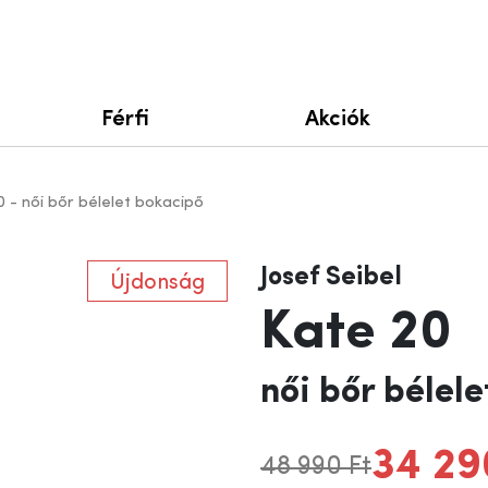
Férfi
Akciók
 - női bőr bélelet bokacipő
Josef Seibel
Újdonság
Kate 20
női bőr bélel
34 29
48 990 Ft