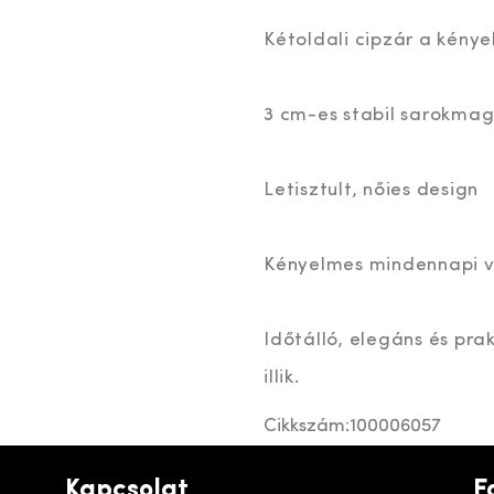
Kétoldali cipzár a kénye
3 cm-es stabil sarokma
Letisztult, nőies design
Kényelmes mindennapi v
Időtálló, elegáns és pra
illik.
Cikkszám:
100006057
Kapcsolat
F