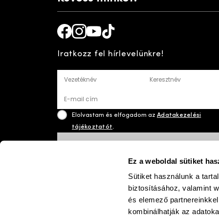
Facebook
Instagram
Youtube
TikTok
Iratkozz fel hírlevelünkre!
Vezetéknév
Keresztnév
E-mail cím
Elolvastam és elfogadom az
Adatakezelési
tájékoztatót
.
FELIRATKOZÁS
Ez a weboldal sütiket has
Sütiket használunk a tart
biztosításához, valamint 
paym
©
2026 Josefseibel
és elemező partnereinkkel
kombinálhatják az adatok