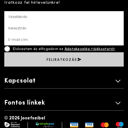
Iratkozz fel hírlevelünkre!
Vezetéknév
Keresztnév
E-mail cím
Elolvastam és elfogadom az
Adatakezelési tájékoztatót
.
FELIRATKOZÁS
Kapcsolat
Fontos linkek
©
2026 Josefseibel
|
|
payment gateway
simplepay