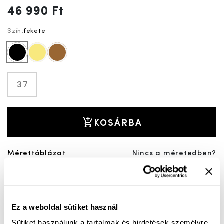
46 990 Ft
Szín:
fekete
fekete
sárga
barna
37
KOSÁRBA
Mérettáblázat
Nincs a méretedben?
Szállítási idő:
Ez a weboldal sütiket használ
Ingyenes kiszállítás 25 000 Ft felett
Sütiket használunk a tartalmak és hirdetések személyre