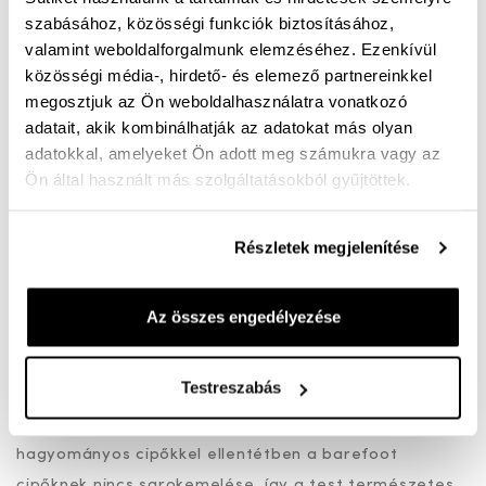
szabásához, közösségi funkciók biztosításához,
valamint weboldalforgalmunk elemzéséhez. Ezenkívül
Női bőr mezítlábas - barefoot félcipő
közösségi média-, hirdető- és elemező partnereinkkel
megosztjuk az Ön weboldalhasználatra vonatkozó
Miért jó a barefoot cipő?
adatait, akik kombinálhatják az adatokat más olyan
adatokkal, amelyeket Ön adott meg számukra vagy az
Ön által használt más szolgáltatásokból gyűjtöttek.
Természetes mozgás - A barefoot cipők kialakítása
lehetővé teszi, hogy a lábad úgy mozogjon, mintha
mezítláb lennél.
Részletek megjelenítése
Szélesebb orrész - Több helyet hagy a lábujjaknak, így
nem nyomja össze őket, csökkentve a bütykök és
Az összes engedélyezése
kalapácsujjak kialakulásának esélyét.
Vékony és rugalmas talp - Segít érezni a talajt, javítja
Testreszabás
az egyensúlyérzéket és erősíti a talp izmait.
Sarokemelés nélküli kialakítás (zero drop) - A
hagyományos cipőkkel ellentétben a barefoot
cipőknek nincs sarokemelése, így a test természetes