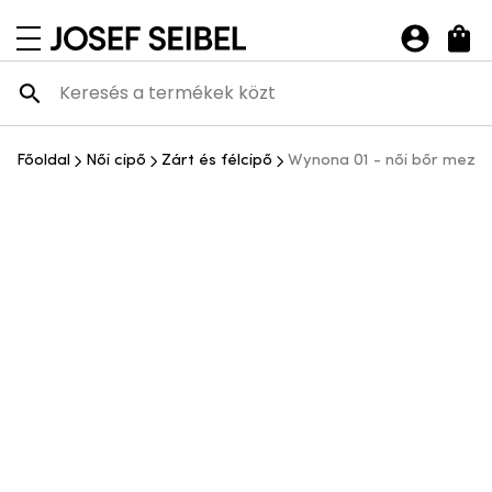
Josef Seibel Webshop
navigációs menü megnyitása
Főoldal
Női cipő
Zárt és félcipő
Wynona 01 - női bőr mezít