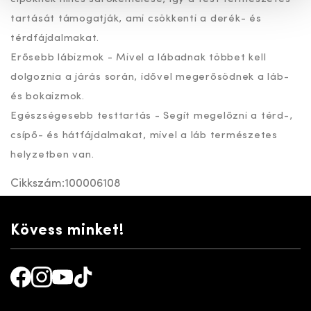
tartását támogatják, ami csökkenti a derék- és
térdfájdalmakat.
Erősebb lábizmok - Mivel a lábadnak többet kell
dolgoznia a járás során, idővel megerősödnek a láb-
és bokaizmok.
Egészségesebb testtartás - Segít megelőzni a térd-,
csípő- és hátfájdalmakat, mivel a láb természetes
helyzetben van.
Cikkszám:
100006108
Kövess minket!
Facebook
Instagram
Youtube
TikTok