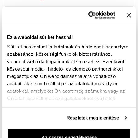
H bő női bőr sneaker – fehér-ezüst, cserélhető
talpbetéttel
Ez a weboldal sütiket használ
Modern stílus és maximális kényelem egy cipőben! Ez
Sütiket használunk a tartalmak és hirdetések személyre
a H bőségű női bőr sneaker tökéletes választás
szabásához, közösségi funkciók biztosításához,
szélesebb lábfejre, hiszen tágas kialakítása egész
valamint weboldalforgalmunk elemzéséhez. Ezenkívül
közösségi média-, hirdető- és elemező partnereinkkel
napos komfortot biztosít. A prémium minőségű bőr
megosztjuk az Ön weboldalhasználatra vonatkozó
felsőrész tartós és jól alkalmazkodik a láb formájához.
adatait, akik kombinálhatják az adatokat más olyan
adatokkal, amelyeket Ön adott meg számukra vagy az
Az alapvetően fehér sneaker elegáns ezüst
Ön által használt más szolgáltatásokból gyűjtöttek.
betétekkel kap különleges megjelenést, melyek
nemcsak a felsőrészen, hanem a talpban is
Részletek megjelenítése
visszaköszönnek. Ez az egyedi design egyszerre teszi
sportossá és nőiesen elegánssá – ideális választás
Az összes engedélyezése
hétköznapi és igényesebb szettekhez is.