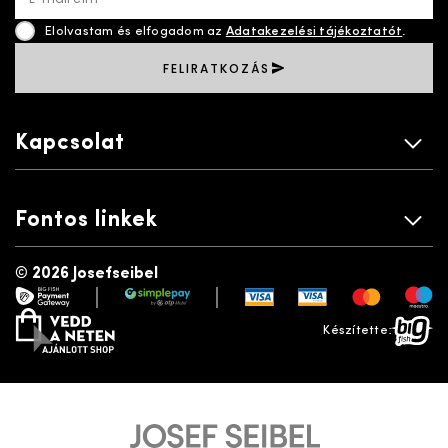
Elolvastam és elfogadom az
Adatakezelési tájékoztatót
.
FELIRATKOZÁS
Kapcsolat
Fontos linkek
©
2026 Josefseibel
|
|
payment gateway
simplepay
vedd a neten
bigfish
Készítette: