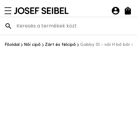
Josef Seibel Webshop
navigációs menü megnyitása
Főoldal
Női cipő
Zárt és félcipő
Gabby 01 - női H bő bőr s