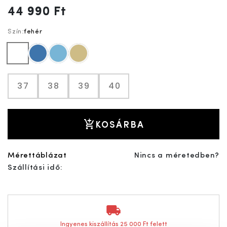
44 990 Ft
Szín:
fehér
fehér
kék
világoskék
drapp
37
38
39
40
KOSÁRBA
Mérettáblázat
Nincs a méretedben?
Szállítási idő:
Ingyenes kiszállítás 25 000 Ft felett