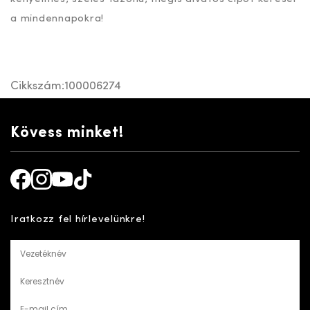
a mindennapokra!
Cikkszám:
100006274
Kövess minket!
Facebook
Instagram
Youtube
TikTok
Iratkozz fel hírlevelünkre!
Vezetéknév
Keresztnév
E-mail cím