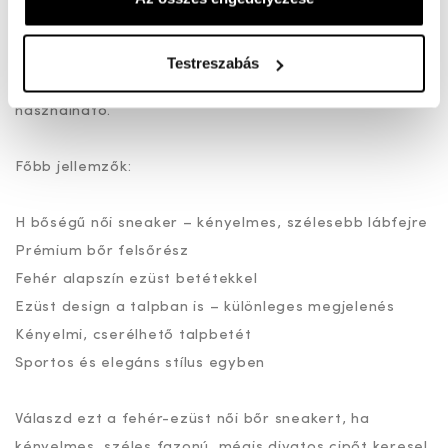
A kényelmi talpbetét puha alátámasztást nyújt,
Testreszabás
ráadásul cserélhető, így saját, egyedi betéttel is
használható.
Főbb jellemzők:
H bőségű női sneaker – kényelmes, szélesebb lábfejre
Prémium bőr felsőrész
Fehér alapszín ezüst betétekkel
Ezüst design a talpban is – különleges megjelenés
Kényelmi, cserélhető talpbetét
Sportos és elegáns stílus egyben
Válaszd ezt a fehér-ezüst női bőr sneakert, ha
kényelmes, széles fazonú, mégis divatos cipőt keresel