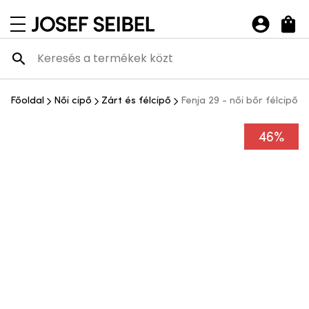
Josef Seibel Webshop
navigációs menü megnyitása
Főoldal
Női cipő
Zárt és félcipő
Fenja 29 - női bőr félcipő
46%