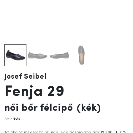
Josef Seibel
Fenja 29
női bőr félcipő
(kék)
Szín:
kék
Az akciót megelőző 30 nap legalacsonyabb ára:
19 990 Ft
(
0%
)