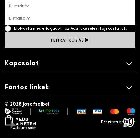
Keresztnév
E-mail cím
Elolvastam és elfogadom az
Adatakezelési tájékoztatót
.
FELIRATKOZÁS
Kapcsolat
Fontos linkek
©
2026 Josefseibel
|
|
payment gateway
simplepay
vedd a neten
bigfish
Készítette: