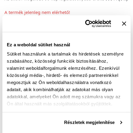
A termék jelenleg nem elérhető!
Mérettáblázat
Nincs a méretedben?
Szállítási idő:
Ez a weboldal sütiket használ
Sütiket használunk a tartalmak és hirdetések személyre
szabásához, közösségi funkciók biztosításához,
Ingyenes kiszállítás 25 000 Ft felett
valamint weboldalforgalmunk elemzéséhez. Ezenkívül
közösségi média-, hirdető- és elemező partnereinkkel
megosztjuk az Ön weboldalhasználatra vonatkozó
Puha bőrből készült G bő félcipő. A kényelmet fokozza
adatait, akik kombinálhatják az adatokat más olyan
a puha emlékeztető talpbetét és a gumiból készült
adatokkal, amelyeket Ön adott meg számukra vagy az
extra rugalmas talp. Egész napos kényelmes viselet,
Ön által használt más szolgáltatásokból gyűjtöttek.
vagy egy magas sarkú cipő után igazi felüdülés.
Felsőrészén lézervágott minta, ami valójában nem
Részletek megjelenítése
lyukacsos, alábélelt. Szoknya? Nadrág? Bármilhez