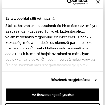
A termék jelenleg nem elérhető!
Ez a weboldal sütiket használ
Mérettáblázat
Nincs a méretedben?
Szállítási idő:
Sütiket használunk a tartalmak és hirdetések személyre
szabásához, közösségi funkciók biztosításához,
valamint weboldalforgalmunk elemzéséhez. Ezenkívül
közösségi média-, hirdető- és elemező partnereinkkel
megosztjuk az Ön weboldalhasználatra vonatkozó
Ingyenes kiszállítás 25 000 Ft felett
adatait, akik kombinálhatják az adatokat más olyan
adatokkal, amelyeket Ön adott meg számukra vagy az
Ön által használt más szolgáltatásokból gyűjtöttek.
G bő felsőrésszel, puha bőrből készült női félcipő.
Egyszerű tervezés, kényelmes cipő, mindennapos
viselet. Munkába, egyenruhákhoz is illik. Rugalmas talp.
Részletek megjelenítése
Ragasztott technológiával készült, a városi esőzést
bírja.
Az összes engedélyezése