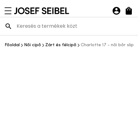
Josef Seibel Webshop
navigációs menü megnyitása
Főoldal
Női cipő
Zárt és félcipő
Charlotte 17 - női bőr slipo