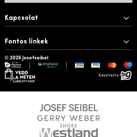
Kapcsolat
Fontos linkek
©
2026 Josefseibel
|
|
payment gateway
simplepay
vedd a neten
bigfish
Készítette: