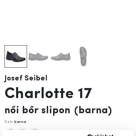
Josef Seibel
Charlotte 17
női bőr slipon
(barna)
Szín:
barna
fekete
kék
bordó