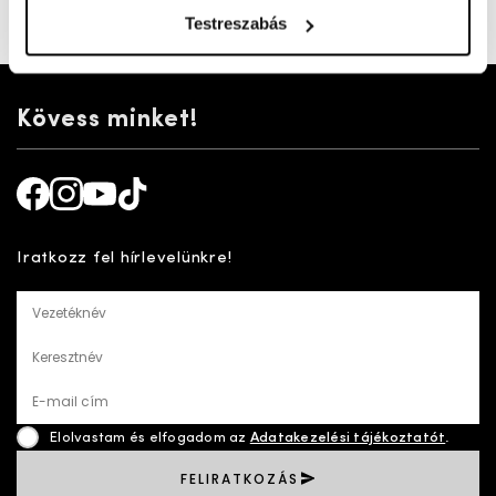
Testreszabás
Cikkszám:
100005981
Kövess minket!
Facebook
Instagram
Youtube
TikTok
Iratkozz fel hírlevelünkre!
Vezetéknév
Keresztnév
E-mail cím
Elolvastam és elfogadom az
Adatakezelési tájékoztatót
.
FELIRATKOZÁS