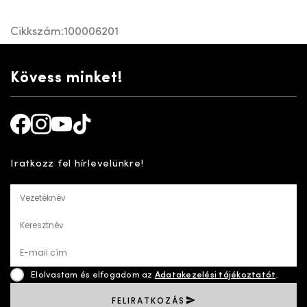
Cikkszám:
100006201
Kövess minket!
Facebook
Instagram
Youtube
TikTok
Iratkozz fel hírlevelünkre!
Vezetéknév
Keresztnév
E-mail cím
Elolvastam és elfogadom az
Adatakezelési tájékoztatót
.
FELIRATKOZÁS