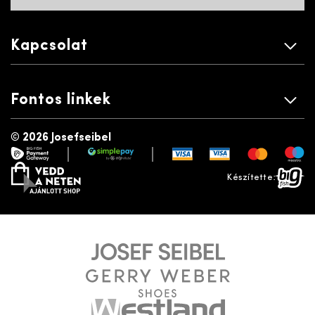
Kapcsolat
Fontos linkek
©
2026 Josefseibel
|
|
payment gateway
simplepay
vedd a neten
bigfish
Készítette: