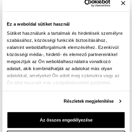
Női kényelmi bőr sneaker - amikor a stílus és a
kényelem végre találkozik
Vannak cipők, amelyeket reggel felveszel… és estig el
Ez a weboldal sütiket használ
sem akarsz venni. Ez a női sneaker pontosan ilyen.
Sütiket használunk a tartalmak és hirdetések személyre
A puha, valódi bőr felsőrész gyengéden simul a lábra,
szabásához, közösségi funkciók biztosításához,
miközben minden lépésnél azt az érzést adja: jó
valamint weboldalforgalmunk elemzéséhez. Ezenkívül
választás volt.
közösségi média-, hirdető- és elemező partnereinkkel
A finoman megjelenő leopárdmintás részletek nőies
megosztjuk az Ön weboldalhasználatra vonatkozó
játékosságot visznek a letisztult bézs színvilágba -
adatait, akik kombinálhatják az adatokat más olyan
adatokkal, amelyeket Ön adott meg számukra vagy az
pont annyit, amennyitől a cipő különleges lesz, mégis
Ön által használt más szolgáltatásokból gyűjtöttek.
könnyedén kombinálható a mindennapi szettekkel.
Farmerrel, ruhával, vagy akár sportosan elegáns
összeállításban is magabiztos megjelenést ad.
Részletek megjelenítése
A kényelmi talpbetét gondoskodik arról, hogy a lábad
egész nap komfortban maradjon, de a sajátodra is
Az összes engedélyezése
cserélheted. A rugalmas talp pedig természetes