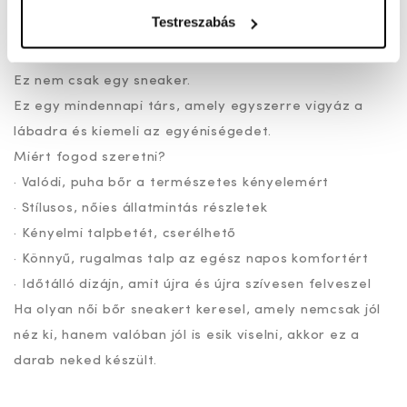
mozgást biztosít - mintha a cipő együtt lélegezne
Testreszabás
veled. Ideális hosszú sétákhoz, rohanós napokra,
munkába vagy városi programokhoz.
Ez nem csak egy sneaker.
Ez egy mindennapi társ, amely egyszerre vigyáz a
lábadra és kiemeli az egyéniségedet.
Miért fogod szeretni?
· Valódi, puha bőr a természetes kényelemért
· Stílusos, nőies állatmintás részletek
· Kényelmi talpbetét, cserélhető
· Könnyű, rugalmas talp az egész napos komfortért
· Időtálló dizájn, amit újra és újra szívesen felveszel
Ha olyan női bőr sneakert keresel, amely nemcsak jól
néz ki, hanem valóban jól is esik viselni, akkor ez a
darab neked készült.