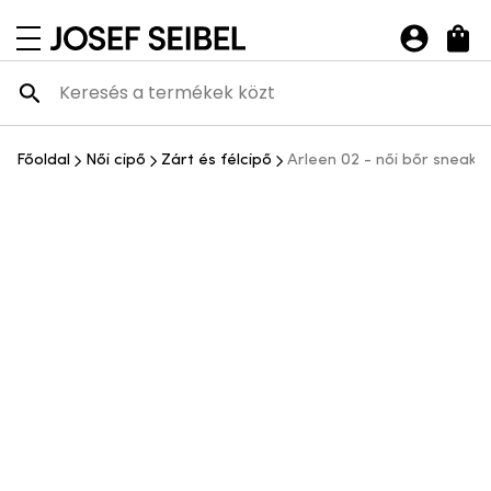
Josef Seibel Webshop
navigációs menü megnyitása
Főoldal
Női cipő
Zárt és félcipő
Arleen 02 - női bőr sneake