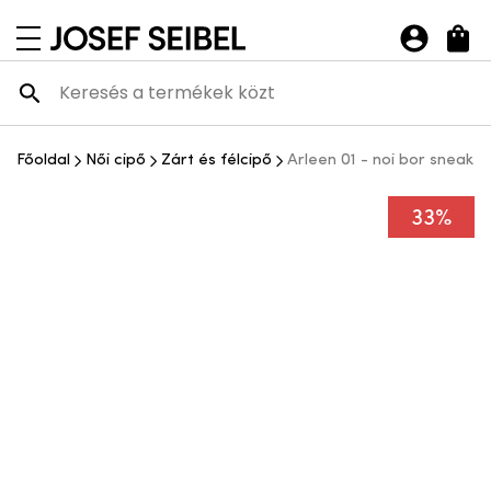
Josef Seibel Webshop
navigációs menü megnyitása
Főoldal
Női cipő
Zárt és félcipő
Arleen 01 - noi bor sneaker
33%