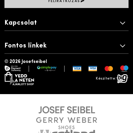
FELIRATKOZÁS
Kapcsolat
Fontos linkek
©
2026 Josefseibel
|
|
payment gateway
simplepay
vedd a neten
bigfish
Készítette: