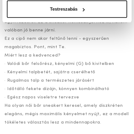
mozgását, csökkentve a fáradtságot - legyen szó
Testreszabás
hosszú sétáról, munkanapról vagy városi
ügyintézésről. Ez a sneaker nemcsak jól néz ki, hanem
valóban jó benne járni.
Ez a cipő nem akar feltűnő lenni - egyszerűen
magabiztos. Pont, mint Te.
Miért lesz a kedvenced?
· Valódi bőr felsőrész, kényelmi (G) bő kivitelben
· Kényelmi talpbetét, sajátra cserélhető
· Rugalmas talp a természetes járásért
· Időtálló fekete dizájn, könnyen kombinálható
· Egész napos viseletre tervezve
Ha olyan női bőr sneakert keresel, amely diszkréten
elegáns, mégis maximális kényelmet nyújt, ez a modell
tökéletes választás lesz a mindennapokra.