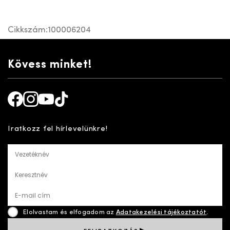
Cikkszám:
100006204
Kövess minket!
Facebook
Instagram
Youtube
TikTok
Iratkozz fel hírlevelünkre!
Vezetéknév
Keresztnév
E-mail cím
Elolvastam és elfogadom az
Adatakezelési tájékoztatót
.