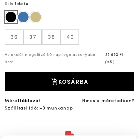
Szín:
fekete
fekete
kék
drapp
36
37
38
40
Az akciót megelőző 30 nap legalacsonyabb
29 990 Ft
ára:
(
0%
)
KOSÁRBA
Mérettáblázat
Nincs a méretedben?
Szállítási idő:
1-3 munkanap