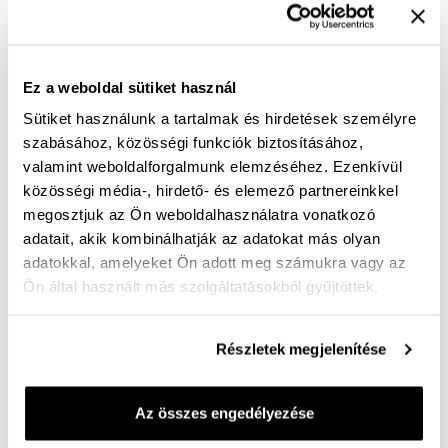
Ingyenes kiszállítás 25 000 Ft felett
Női bőr sneaker - magabiztos kényelem, időtálló stílus
Ez a weboldal sütiket használ
Ez az a sneaker, amelyre mindig számíthatsz a rohanó
Sütiket használunk a tartalmak és hirdetések személyre
hétköznapokon.
szabásához, közösségi funkciók biztosításához,
Letisztult, mély fekete színével és finoman fényes
valamint weboldalforgalmunk elemzéséhez. Ezenkívül
bőrbetéteivel elegáns, mégis sportosan nőies
közösségi média-, hirdető- és elemező partnereinkkel
megosztjuk az Ön weboldalhasználatra vonatkozó
megjelenést ad - pontosan azt a stílust, ami sosem
adatait, akik kombinálhatják az adatokat más olyan
megy ki a divatból.
adatokkal, amelyeket Ön adott meg számukra vagy az
A kényelmi (G) bő felsőrész extra mozgásteret
Ön által használt más szolgáltatásokból gyűjtöttek.
biztosít a lábnak, így nem szorít, nem nyom, hanem
egész nap természetes komfortérzetet nyújt. A puha,
Részletek megjelenítése
kényelmi talpbetét kivehető és cserélhető, így a cipő
könnyedén alkalmazkodik az egyéni igényekhez, akár
saját ortopéd betéttel is.
Az összes engedélyezése
A rugalmas, könnyű talp lépésről lépésre követi a láb