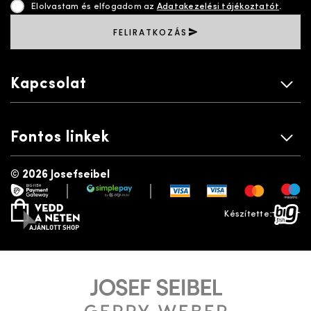
Elolvastam és elfogadom az
Adatakezelési tájékoztatót
.
FELIRATKOZÁS
Kapcsolat
Fontos linkek
©
2026 Josefseibel
|
|
payment gateway
simplepay
vedd a neten
bigfish
Készítette: