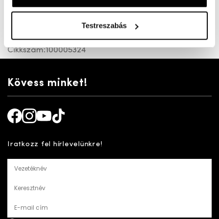
Női klumpa G bő bőr felső résszel otthonra és
munkába. Harátemelővel ellátott talpbetét, rugalmas,
Testreszabás
csúszásmentes talp.
Cikkszám:
100005324
Kövess minket!
Facebook
Instagram
Youtube
TikTok
Iratkozz fel hírlevelünkre!
Vezetéknév
Keresztnév
E-mail cím