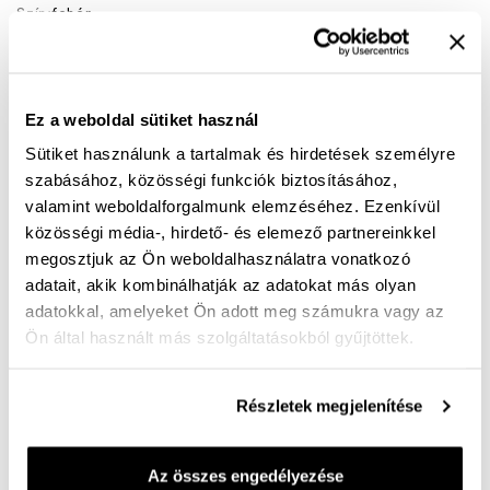
Szín:
fehér
fehér
Ez a weboldal sütiket használ
36
39
Sütiket használunk a tartalmak és hirdetések személyre
szabásához, közösségi funkciók biztosításához,
valamint weboldalforgalmunk elemzéséhez. Ezenkívül
KOSÁRBA
közösségi média-, hirdető- és elemező partnereinkkel
megosztjuk az Ön weboldalhasználatra vonatkozó
Mérettáblázat
Nincs a méretedben?
adatait, akik kombinálhatják az adatokat más olyan
Szállítási idő:
adatokkal, amelyeket Ön adott meg számukra vagy az
Ön által használt más szolgáltatásokból gyűjtöttek.
Részletek megjelenítése
Ingyenes kiszállítás 25 000 Ft felett
Az összes engedélyezése