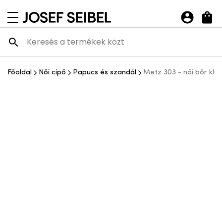
Josef Seibel Webshop
navigációs menü megnyitása
Főoldal
Női cipő
Papucs és szandál
Metz 303 - női bőr kl