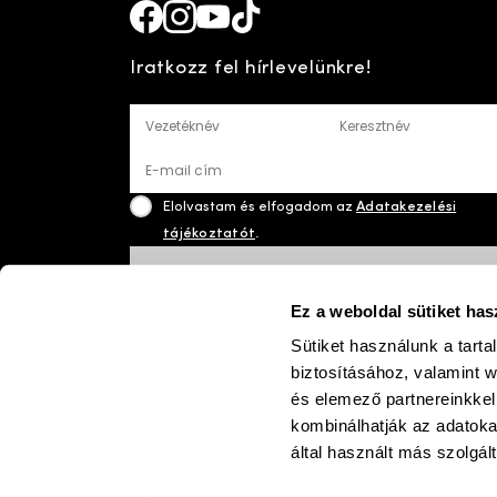
Facebook
Instagram
Youtube
TikTok
Iratkozz fel hírlevelünkre!
Vezetéknév
Keresztnév
E-mail cím
Elolvastam és elfogadom az
Adatakezelési
tájékoztatót
.
FELIRATKOZÁS
Ez a weboldal sütiket has
Sütiket használunk a tart
biztosításához, valamint 
paym
©
2026 Josefseibel
és elemező partnereinkkel
kombinálhatják az adatok
által használt más szolgált