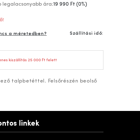
p legalacsonyabb ára:
19 990 Ft
(
0%
)
ő!
Szállítási idő:
ncs a méretedben?
nes kiszállítás 25 000 Ft felett
ező talpbetéttel. Felsőrészén beolső
ontos linkek