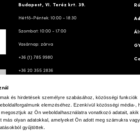
Budapest, VI. Teréz krt. 39.
Ró
Hétfő-Péntek: 10:00 - 18:30
Ad
Szombat: 10:00 - 17:00
Ál
Vasárnap: zárva
GY
+36 (1) 785 9980
Co
+36 20 355 2836
ugyfelszolgalat@josefseibelshop.hu
znál
almak és hirdetések személyre szabásához, közösségi funkciók
weboldalforgalmunk elemzéséhez. Ezenkívül közösségi média-, h
ve
simplepay
ent gateway
|
|
 megosztjuk az Ön weboldalhasználatra vonatkozó adatait, akik
at más olyan adatokkal, amelyeket Ön adott meg számukra vag
atásokból gyűjtöttek.