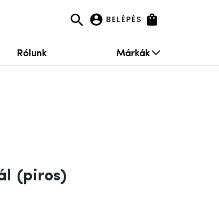
BELÉPÉS
Rólunk
Márkák
ál
(piros)