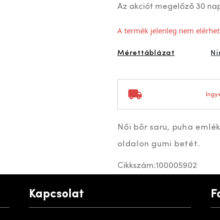
Az akciót megelőző 30 na
A termék jelenleg nem elérhet
Mérettáblázat
Ni
Ingye
Női bőr saru, puha emlék
oldalon gumi betét.
Cikkszám:
100005902
Kapcsolat
F