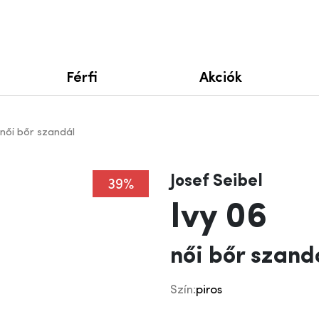
Férfi
Akciók
 női bőr szandál
Josef Seibel
39%
Ivy 06
női bőr szand
Szín:
piros