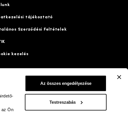
lunk
atkezelési tájékoztató
talános Szerződési Feltételek
IK
okie kezelés
Az összes engedélyezése
irdető-
dd a neten
bigfish
Készítette:
Testreszabás
y az Ön