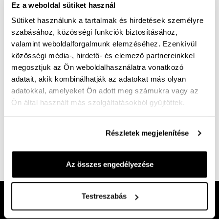
Ez a weboldal sütiket használ
A termék jelenleg nem elérhető!
Sütiket használunk a tartalmak és hirdetések személyre
szabásához, közösségi funkciók biztosításához,
Mérettáblázat
Nincs a méretedben?
valamint weboldalforgalmunk elemzéséhez. Ezenkívül
Szállítási idő:
közösségi média-, hirdető- és elemező partnereinkkel
megosztjuk az Ön weboldalhasználatra vonatkozó
adatait, akik kombinálhatják az adatokat más olyan
adatokkal, amelyeket Ön adott meg számukra vagy az
Ön által használt más szolgáltatásokból gyűjtöttek.
Ingyenes kiszállítás 25 000 Ft felett
Részletek megjelenítése
Női utcai klumpa, pántja hátra állítható. Bőr felső rész,
bőr bélés, rugalmas talp.
Az összes engedélyezése
Cikkszám:
100000733
Testreszabás
Kövess minket!