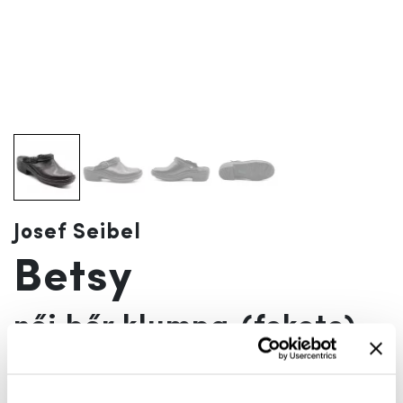
Josef Seibel
Betsy
női bőr klumpa
(fekete)
Szín:
fekete
Az akciót megelőző 30 nap legalacsonyabb ára:
14 990 Ft
(
0%
)