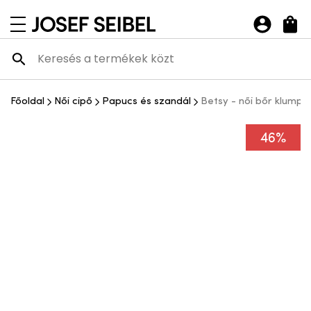
Josef Seibel Webshop
navigációs menü megnyitása
Főoldal
Női cipő
Papucs és szandál
Betsy - női bőr klumpa
46%