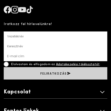
Facebook
Instagram
Youtube
TikTok
Iratkozz fel hírlevelünkre!
Vezetéknév
Keresztnév
E-mail cím
Elolvastam és elfogadom az
Adatakezelési tájékoztatót
.
FELIRATKOZÁS
Kapcsolat