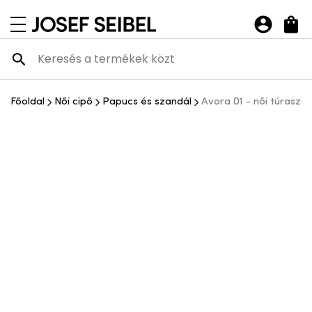
Josef Seibel Webshop
navigációs menü megnyitása
Főoldal
Női cipő
Papucs és szandál
Avora 01 - női túrasza