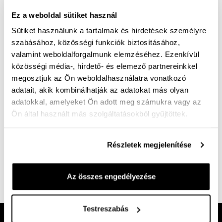
Ez a weboldal sütiket használ
Mérettáblázat
Nincs a méretedben?
Sütiket használunk a tartalmak és hirdetések személyre
Szállítási idő:
szabásához, közösségi funkciók biztosításához,
valamint weboldalforgalmunk elemzéséhez. Ezenkívül
közösségi média-, hirdető- és elemező partnereinkkel
megosztjuk az Ön weboldalhasználatra vonatkozó
Ingyenes kiszállítás 25 000 Ft felett
adatait, akik kombinálhatják az adatokat más olyan
adatokkal, amelyeket Ön adott meg számukra vagy az
Ön által használt más szolgáltatásokból gyűjtöttek.
G bő kényelmi talpbetéttel rendelkező túraszandál
nem csak túrázásra. Felsőrésze 3 helyen állítható. Az
Részletek megjelenítése
extra kényelmi talpbetét amaretta anyaggal fedett,
mosható. Az amarettal mikroszálakból font anyag,
tulajdonságainban megegyezik a bőrrel, lélegzik.
Az összes engedélyezése
Cikkszám:
100004997
Testreszabás