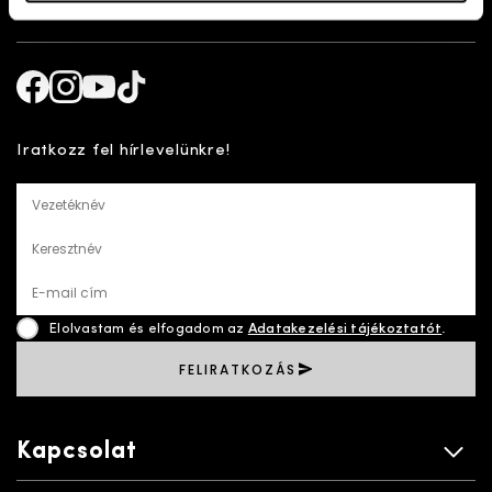
Kövess minket!
Facebook
Instagram
Youtube
TikTok
Iratkozz fel hírlevelünkre!
Vezetéknév
Keresztnév
E-mail cím
Elolvastam és elfogadom az
Adatakezelési tájékoztatót
.
FELIRATKOZÁS
Kapcsolat