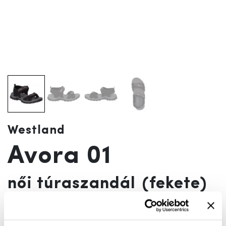
Westland
Avora 01
női túraszandál
(fekete)
Szín:
fekete
A termék jelenleg nem elérhető!