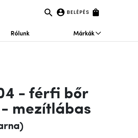
BELÉPÉS
Rólunk
Márkák
4 - férfi bőr
 - mezítlábas
arna)