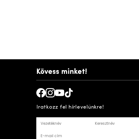
Kövess minket!
Facebook
Instagram
Youtube
TikTok
Iratkozz fel hírlevelünkre!
Vezetéknév
Keresztnév
E-mail cím