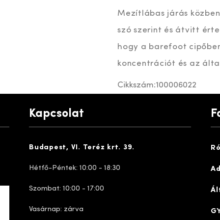
Mezítlábas járás közben
szó szerint és átvitt ér
hogy a barefoot cipőben 
koncentrációt és az ált
Cikkszám:
100006022
Kapcsolat
F
Budapest, VI. Teréz krt. 39.
Ró
Hétfő-Péntek: 10:00 - 18:30
Ad
Szombat: 10:00 - 17:00
Ál
Vasárnap: zárva
GY