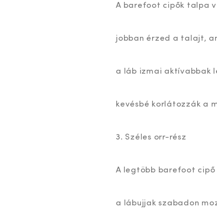
A barefoot cipők talpa v
jobban érzed a talajt, a
a láb izmai aktívabbak l
kevésbé korlátozzák a 
3. Széles orr-rész
A legtöbb barefoot cipő 
a lábujjak szabadon mo