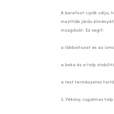
A barefoot cipők célja,
mezítláb járás élményét,
mozgását. Ez segít:
a lábboltozat és az izm
a boka és a talp stabili
a test természetes tart
2. Vékony, rugalmas talp