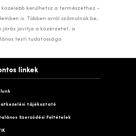
 közelebb kerülhetsz a természethez –
telemben is. Többen arról számolnak be,
járás javítja a közérzetet, a
alános testi tudatosságo
ontos linkek
lunk
atkezelési tájékoztató
talános Szerződési Feltételek
IK