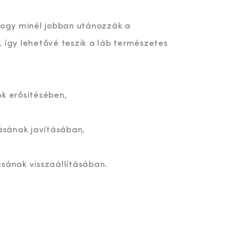
 hogy minél jobban utánozzák a
 így lehetővé teszik a láb természetes
ok erősítésében,
tásának javításában,
ásának visszaállításában.