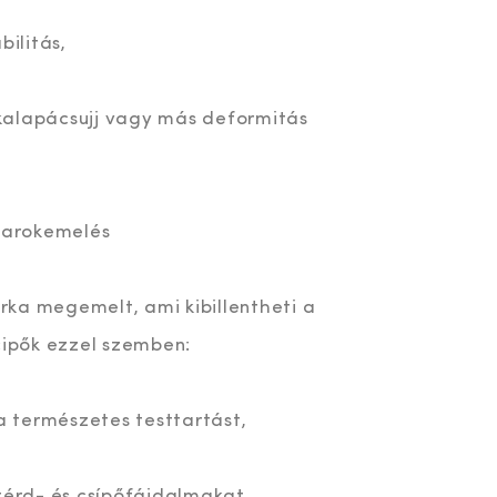
bilitás,
kalapácsujj vagy más deformitás
 sarokemelés
ka megemelt, ami kibillentheti a
cipők ezzel szemben:
 a természetes testtartást,
térd- és csípőfájdalmakat.