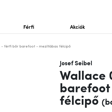
Férfi
Akciók
 - férfi bőr barefoot - mezítlábas félcipő
Josef Seibel
Wallace 0
barefoot
félcipő
(b