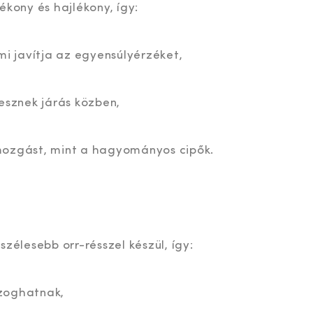
ékony és hajlékony, így:
mi javítja az egyensúlyérzéket,
esznek járás közben,
mozgást, mint a hagyományos cipők.
szélesebb orr-résszel készül, így:
zoghatnak,