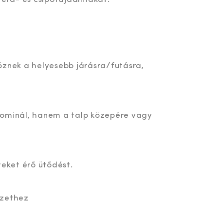
öznek a helyesebb járásra/futásra,
dominál, hanem a talp közepére vagy
teket érő ütődést.
szethez