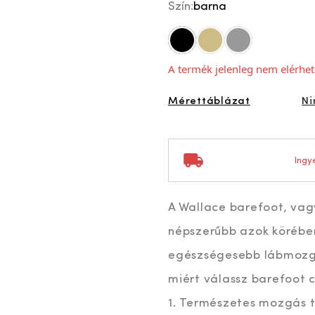
Szín:
barna
fekete
drapp
szürke
A termék jelenleg nem elérhet
Mérettáblázat
Ni
Ingye
A Wallace barefoot, vag
népszerűbb azok körében
egészségesebb lábmozgá
miért válassz barefoot c
1. Természetes mozgás