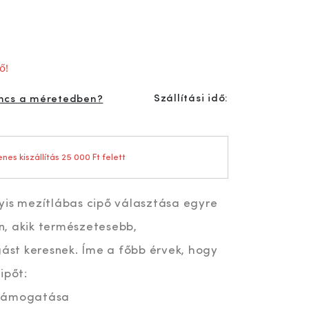
ő!
Szállítási idő:
ncs a méretedben?
nes kiszállítás 25 000 Ft felett
yis mezítlábas cipő választása egyre
, akik természetesebb,
st keresnek. Íme a főbb érvek, hogy
ipőt:
 támogatása