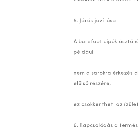
5. Járás javítása
A barefoot cipők ösztön
például:
nem a sarokra érkezés 
elülső részére,
ez csökkentheti az ízüle
6. Kapcsolódás a termé