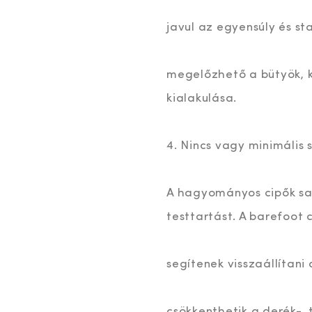
javul az egyensúly és sta
megelőzhető a bütyök, 
kialakulása.
4. Nincs vagy minimális
A hagyományos cipők sar
testtartást. A barefoot 
segítenek visszaállítani
csökkenthetik a derék-, 