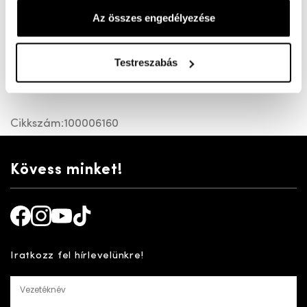
Az összes engedélyezése
Elegáns, puha bőrből készült G bő félcipő. Kényelmi
talpbetét, cserélhető. A valóságban a talp világosabb.
Testreszabás
Minden napi viselet.
Cikkszám:
100006160
Kövess minket!
Facebook
Instagram
Youtube
TikTok
Iratkozz fel hírlevelünkre!
Vezetéknév