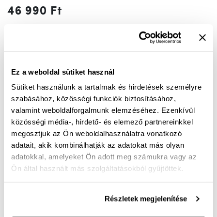
46 990 Ft
Szín:
kék
kék
barna
Ez a weboldal sütiket használ
41
44
45
46
47
Sütiket használunk a tartalmak és hirdetések személyre
szabásához, közösségi funkciók biztosításához,
valamint weboldalforgalmunk elemzéséhez. Ezenkívül
KOSÁRBA
közösségi média-, hirdető- és elemező partnereinkkel
megosztjuk az Ön weboldalhasználatra vonatkozó
adatait, akik kombinálhatják az adatokat más olyan
Mérettáblázat
Nincs a méretedben?
adatokkal, amelyeket Ön adott meg számukra vagy az
Szállítási idő:
1-3 munkanap
Ön által használt más szolgáltatásokból gyűjtöttek.
Részletek megjelenítése
Ingyenes kiszállítás 25 000 Ft felett