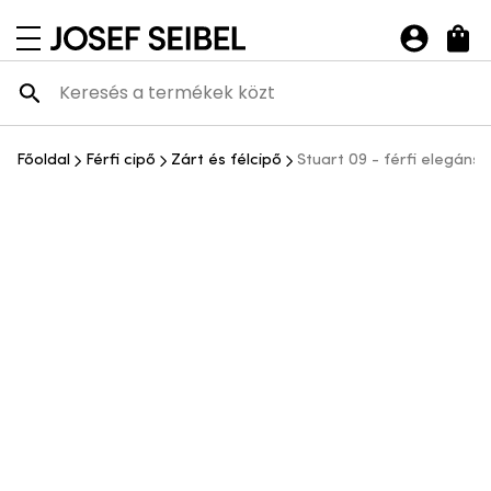
Josef Seibel Webshop
navigációs menü megnyitása
Főoldal
Férfi cipő
Zárt és félcipő
Stuart 09 - férfi elegáns 