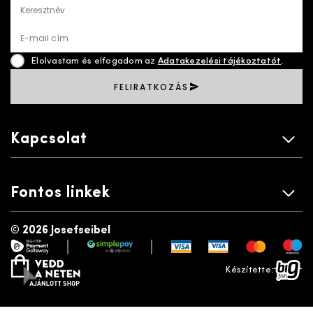
Keresztnév
E-mail cím
Elolvastam és elfogadom az
Adatakezelési tájékoztatót
.
FELIRATKOZÁS
Kapcsolat
Fontos linkek
©
2026 Josefseibel
|
|
payment gateway
simplepay
vedd a neten
bigfish
Készítette: