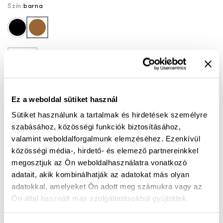
Szín:
barna
fekete
barna
40
Az akciót megelőző 30 nap legalacsonyabb
24 990 Ft
Ez a weboldal sütiket használ
ára:
(
0%
)
Sütiket használunk a tartalmak és hirdetések személyre
szabásához, közösségi funkciók biztosításához,
KOSÁRBA
valamint weboldalforgalmunk elemzéséhez. Ezenkívül
közösségi média-, hirdető- és elemező partnereinkkel
megosztjuk az Ön weboldalhasználatra vonatkozó
Mérettáblázat
Nincs a méretedben?
adatait, akik kombinálhatják az adatokat más olyan
Szállítási idő:
1-3 munkanap
adatokkal, amelyeket Ön adott meg számukra vagy az
Ön által használt más szolgáltatásokból gyűjtöttek.