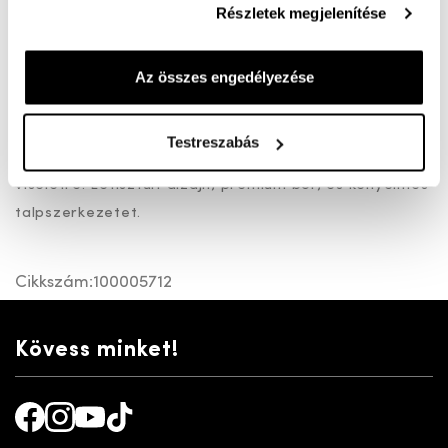
Részletek megjelenítése
Ingyenes kiszállítás 25 000 Ft felett
A Stuart bőr felsőrésszel, bőr béléssel készült G bő
Az összes engedélyezése
elegánsan sportos férfi cipő.Stílusosan ötvözi az
elegancia és a kényelem elemeit, így ideális
Testreszabás
választást mind üzleti alkalmakra, mind hétköznapi
viseletre. Letisztult dizájn, prémium bőr, és kényelmes
talpszerkezetet.
Cikkszám:
100005712
Kövess minket!
Facebook
Instagram
Youtube
TikTok