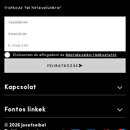
Iratkozz fel hírlevelünkre!
Vezetéknév
Keresztnév
E-mail cím
Elolvastam és elfogadom az
Adatakezelési tájékoztatót
.
FELIRATKOZÁS
Kapcsolat
Fontos linkek
©
2026 Josefseibel