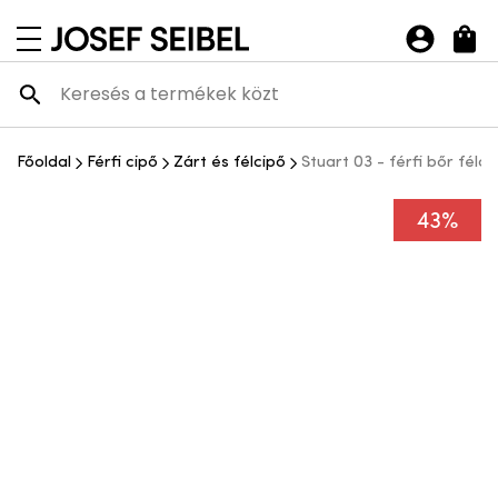
Josef Seibel Webshop
navigációs menü megnyitása
Főoldal
Férfi cipő
Zárt és félcipő
Stuart 03 - férfi bőr félci
43%