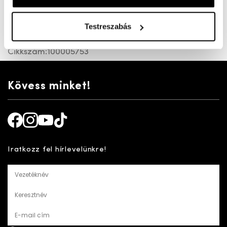
K bő felsőrésszel készült bőr férfi félcipő. Kivehető
kényelmi talpbetét, rugalmas, hosszantartó
Testreszabás
talp.Kézzel varrott kényelmes cipő.
Cikkszám:
100005753
Kövess minket!
Facebook
Instagram
Youtube
TikTok
Iratkozz fel hírlevelünkre!
Vezetéknév
Keresztnév
E-mail cím