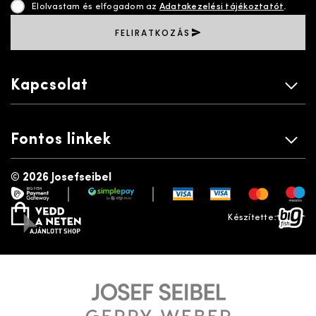
Elolvastam és elfogadom az
Adatakezelési tájékoztatót
.
FELIRATKOZÁS
Kapcsolat
Fontos linkek
©
2026 Josefseibel
|
|
payment gateway
simplepay
vedd a neten
bigfish
Készítette: