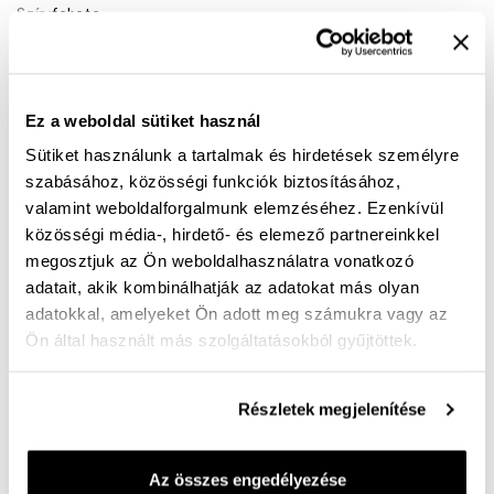
Szín:
fekete
fekete
barna
Ez a weboldal sütiket használ
41
42
43
46
Sütiket használunk a tartalmak és hirdetések személyre
szabásához, közösségi funkciók biztosításához,
valamint weboldalforgalmunk elemzéséhez. Ezenkívül
KOSÁRBA
közösségi média-, hirdető- és elemező partnereinkkel
megosztjuk az Ön weboldalhasználatra vonatkozó
Mérettáblázat
Nincs a méretedben?
adatait, akik kombinálhatják az adatokat más olyan
Szállítási idő:
adatokkal, amelyeket Ön adott meg számukra vagy az
Ön által használt más szolgáltatásokból gyűjtöttek.
Részletek megjelenítése
Ingyenes kiszállítás 25 000 Ft felett
Az összes engedélyezése