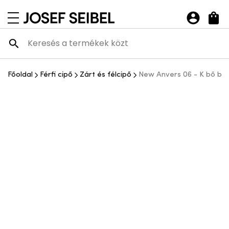
Josef Seibel Webshop
navigációs menü megnyitása
Főoldal
Férfi cipő
Zárt és félcipő
New Anvers 06 - K bő bőr