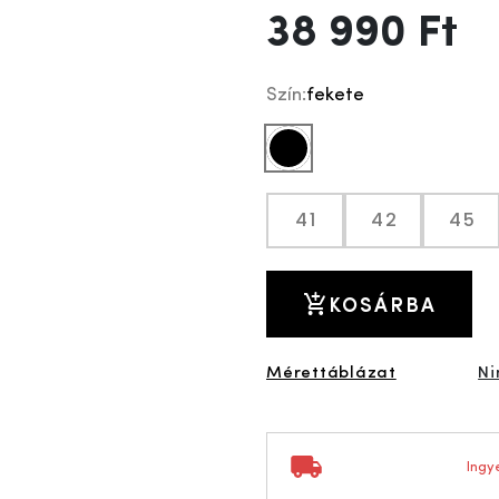
38 990 Ft
Szín:
fekete
fekete
41
42
45
KOSÁRBA
Mérettáblázat
Ni
Ingye