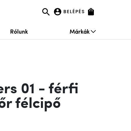
BELÉPÉS
Rólunk
Márkák
s 01 - férfi
őr félcipő