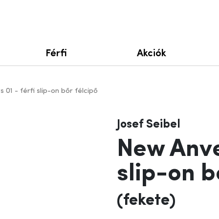
Férfi
Akciók
01 - férfi slip-on bőr félcipő
Josef Seibel
New Anver
slip-on b
(fekete)