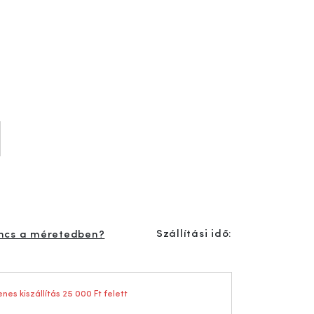
Szállítási idő:
ncs a méretedben?
nes kiszállítás 25 000 Ft felett