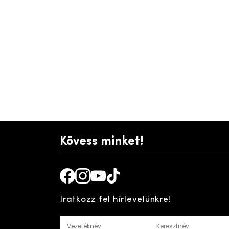
Kövess minket!
Facebook
Instagram
Youtube
TikTok
Iratkozz fel hírlevelünkre!
Vezetéknév
Keresztnév