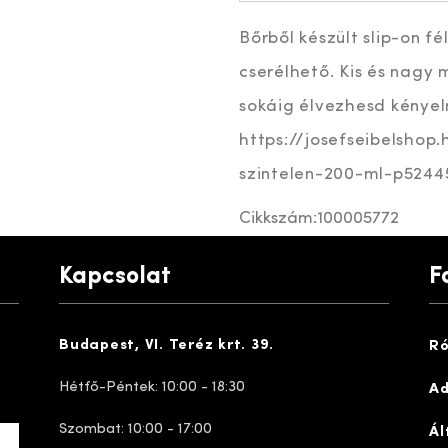
Bőrből készült slip-on f
cserélhető. Kis és nagy 
sokáig élvezhesd kényel
https://josefseibelshop
szintelen-200-ml-p5244
Cikkszám:
100005772
Kapcsolat
F
Budapest, VI. Teréz krt. 39.
Ró
Hétfő-Péntek: 10:00 - 18:30
Ad
Szombat: 10:00 - 17:00
Ál