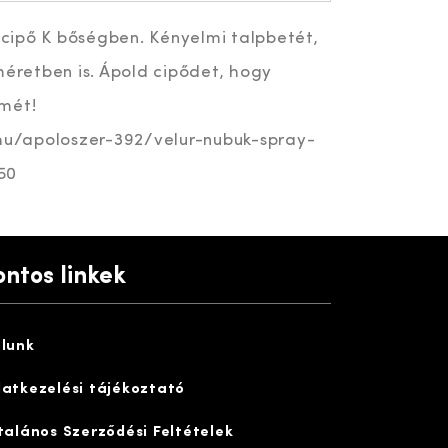
élcipő K bőségben. Kényelmi talpbetét,
méretben is. Ápold cipődet, hogy
mét!
.hu/apoloszer-392/velur-nubuk-spray-
50
ontos linkek
lunk
atkezelési tájékoztató
talános Szerződési Feltételek