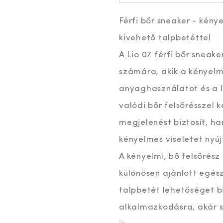
Férfi bőr sneaker - kénye
kivehető talpbetéttel
A Lio 07 férfi bőr sneak
számára, akik a kényelme
anyaghasználatot és a le
valódi bőr felsőrésszel 
megjelenést biztosít, han
kényelmes viseletet nyúj
A kényelmi, bő felsőrész
különösen ajánlott egés
talpbetét lehetőséget b
alkalmazkodásra, akár 