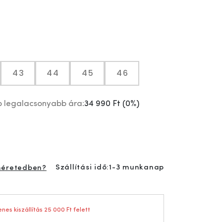
43
44
45
46
p legalacsonyabb ára:
34 990 Ft
(
0%
)
Szállítási idő:
1-3 munkanap
méretedben?
nes kiszállítás 25 000 Ft felett