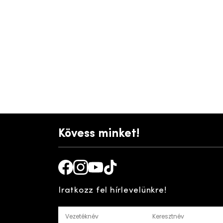
Kövess minket!
Facebook
Instagram
Youtube
TikTok
Iratkozz fel hírlevelünkre!
Vezetéknév
Keresztnév