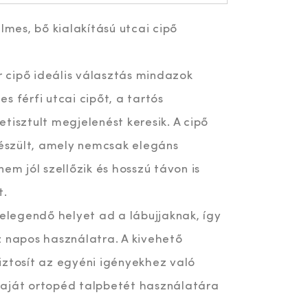
lmes, bő kialakítású utcai cipő
er cipő ideális választás mindazok
s férfi utcai cipőt, a tartós
tisztult megjelenést keresik. A cipő
készült, amely nemcsak elegáns
em jól szellőzik és hosszú távon is
t.
 elegendő helyet ad a lábujjaknak, így
z napos használatra. A kivehető
iztosít az egyéni igényekhez való
saját ortopéd talpbetét használatára