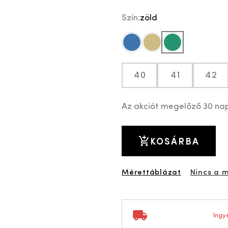
Szín:
zöld
kék
drapp
zöld
40
41
42
Az akciót megelőző 30 na
KOSÁRBA
Mérettáblázat
Nincs a 
Ingye