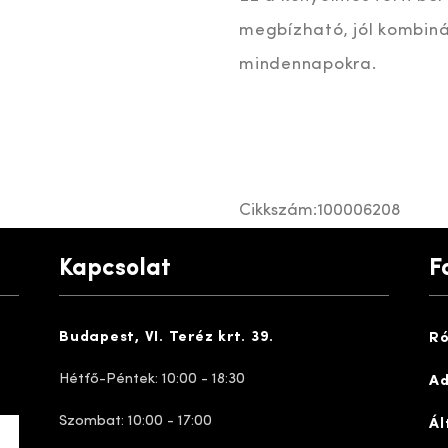
megbízható, jól kombiná
mindennapokra.
Cikkszám:
100006208
Kapcsolat
F
Budapest, VI. Teréz krt. 39.
Ró
Hétfő-Péntek: 10:00 - 18:30
Ad
Szombat: 10:00 - 17:00
Ál