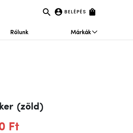
BELÉPÉS
Rólunk
Márkák
aker
(zöld)
0 Ft