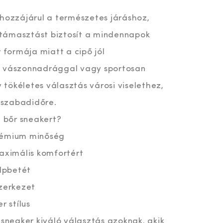
 hozzájárul a természetes járáshoz,
támasztást biztosít a mindennapok
r formája miatt a cipő jól
, vászonnadrággal vagy sportosan
y tökéletes választás városi viselethez,
szabadidőre.
i bőr sneakert?
 prémium minőség
maximális komfortért
alpbetét
szerkezet
r stílus
 sneaker kiváló választás azoknak, akik