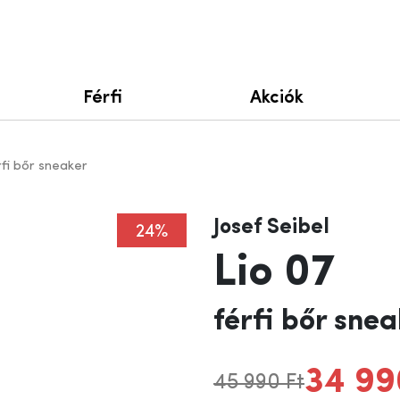
Férfi
Akciók
rfi bőr sneaker
Josef Seibel
24%
Lio 07
férfi bőr sne
34 99
45 990 Ft