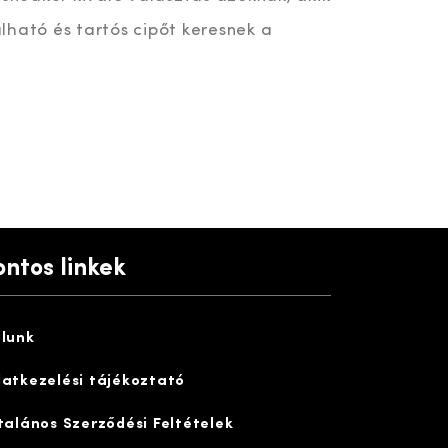
lható és tartós cipőt keresnek a
ontos linkek
lunk
atkezelési tájékoztató
talános Szerződési Feltételek