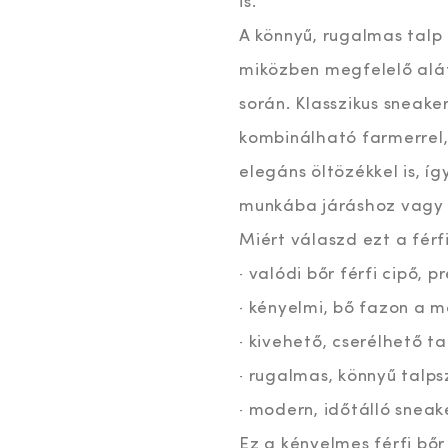
is.
A könnyű, rugalmas talp
miközben megfelelő alá
során. Klasszikus sneake
kombinálható farmerrel
elegáns öltözékkel is, íg
munkába járáshoz vagy 
Miért válaszd ezt a férf
· valódi bőr férfi cipő,
· kényelmi, bő fazon a 
· kivehető, cserélhető t
· rugalmas, könnyű talp
· modern, időtálló sneake
Ez a kényelmes férfi bőr