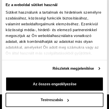
Szállítási idő:
Ez a weboldal sütiket használ
Sütiket használunk a tartalmak és hirdetések személyre
szabásához, közösségi funkciók biztosításához,
valamint weboldalforgalmunk elemzéséhez. Ezenkívül
közösségi média-, hirdető- és elemező partnereinkkel
Ingyenes kiszállítás 25 000 Ft felett
megosztjuk az Ön weboldalhasználatra vonatkozó
adatait, akik kombinálhatják az adatokat más olyan
"K" bő férfi félcipő, felsőrészén hosszanti irányban
adatokkal, amelyeket Ön adott meg számukra vagy az
Ön által használt más szolgáltatásokból gyűjtöttek.
párhuzamos varrás. Felsőrészén gumi betét, mely
biztosítja, hogy magasabb lábfejen is kényelmes a
cipő. Bőr felsőrész, bőr bélés, kivehető talpbetét.
Részletek megjelenítése
Egészségpénztárra elszámolható.
Az összes engedélyezése
Cikkszám:
100000663
Testreszabás
Kövess minket!