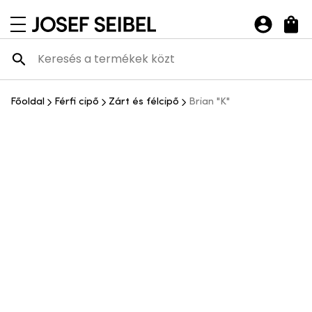
Josef Seibel Webshop
navigációs menü megnyitása
Főoldal
Férfi cipő
Zárt és félcipő
Brian "K"