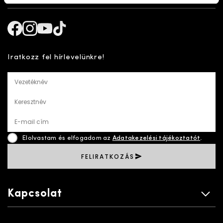
Facebook
Instagram
Youtube
TikTok
Iratkozz fel hírlevelünkre!
Vezetéknév
Keresztnév
E-mail cím
Elolvastam és elfogadom az
Adatakezelési tájékoztatót
.
FELIRATKOZÁS
Kapcsolat