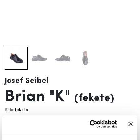
Josef Seibel
Brian "K"
(fekete)
Szín:
fekete
A termék jelenleg nem elérhető!
Mérettáblázat
Nincs a méretedben?