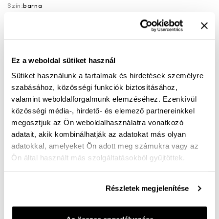
Szín:
barna
fekete
barna
39
46
Ez a weboldal sütiket használ
Sütiket használunk a tartalmak és hirdetések személyre
szabásához, közösségi funkciók biztosításához,
KOSÁRBA
valamint weboldalforgalmunk elemzéséhez. Ezenkívül
közösségi média-, hirdető- és elemező partnereinkkel
megosztjuk az Ön weboldalhasználatra vonatkozó
Mérettáblázat
Nincs a méretedben?
adatait, akik kombinálhatják az adatokat más olyan
Szállítási idő:
adatokkal, amelyeket Ön adott meg számukra vagy az
Ön által használt más szolgáltatásokból gyűjtöttek.
Részletek megjelenítése
Ingyenes kiszállítás 25 000 Ft felett