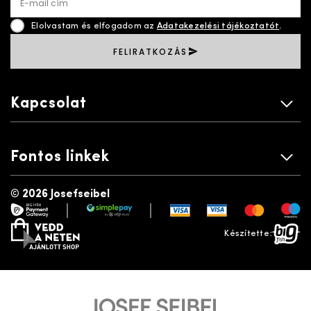
E-mail cím
Elolvastam és elfogadom az
Adatakezelési tájékoztatót
.
FELIRATKOZÁS
Kapcsolat
Fontos linkek
©
2026 Josefseibel
|
|
payment gateway
simplepay
vedd a neten
bigfish
Készítette: