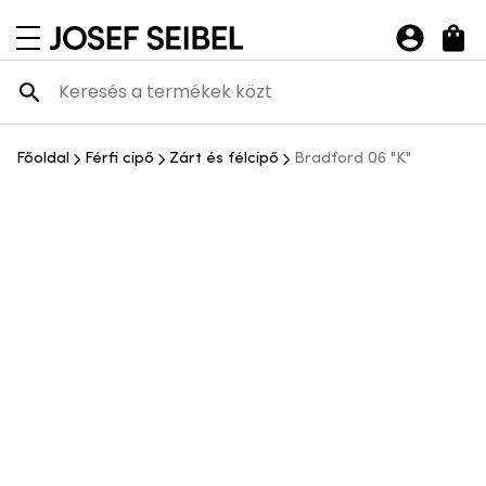
Josef Seibel Webshop
navigációs menü megnyitása
Főoldal
Férfi cipő
Zárt és félcipő
Bradford 06 "K"