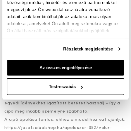
közösségi média-, hirdető- és elemező partnereinkkel
Ingyenes kiszállítás 25 000 Ft felett
megosztjuk az Ön weboldalhasználatra vonatkozó
adatait, akik kombinálhatják az adatokat más olyan
Drapp férfi bőr sneaker H bőségben - kényelmi
adatokkal, amelyeket Ön adott meg számukra vagy az
talpbetéttel
Ön által használt más szolgáltatásokból gyűjtöttek.
Kinek ajánljuk?
Ez a komfort bőségű férfi sneaker különösen ideális
Részletek megjelenítése
azoknak, akik:
· szélesebb lábfejjel rendelkeznek (H bőség),
Az összes engedélyezése
· érzékeny lábbal élnek,
· fontos számukra a kivehető talpbetét lehetősége,
Testreszabás
· hosszabb ideig állnak vagy gyalogolnak napközben.
A cserélhető talpbetét lehetővé teszi, hogy saját,
egyedi igényekhez igazított betétet használj - így a
cipő még inkább személyre szabható.
A cipő ápolása fontos, ehhez a modellhez ezt ajánljuk:
https://josefseibelshop.hu/apoloszer-392/velur-