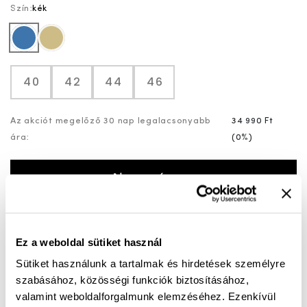
Szín:
kék
kék
drapp
40
42
44
46
Az akciót megelőző 30 nap legalacsonyabb
34 990 Ft
ára:
(
0%
)
KOSÁRBA
Mérettáblázat
Nincs a méretedben?
Szállítási idő:
1-3 munkanap
Ez a weboldal sütiket használ
Sütiket használunk a tartalmak és hirdetések személyre
szabásához, közösségi funkciók biztosításához,
valamint weboldalforgalmunk elemzéséhez. Ezenkívül