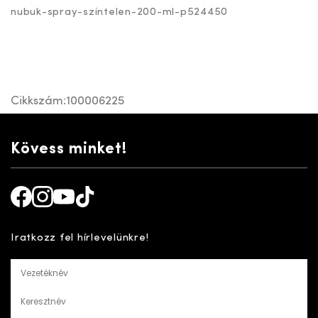
nubuk-spray-szintelen-200-ml-p524450
Cikkszám:
100006225
Kövess minket!
Facebook
Instagram
Youtube
TikTok
Iratkozz fel hírlevelünkre!
Vezetéknév
Keresztnév