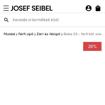
Josef Seibel Webshop
navigációs menü megnyitása
Főoldal
Férfi cipő
Zárt és félcipő
Blake 03 - férfi bőr snea
26%