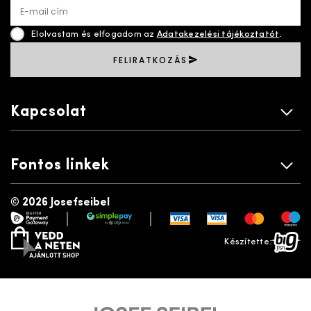
E-mail cím
Elolvastam és elfogadom az
Adatakezelési tájékoztatót
.
FELIRATKOZÁS
Kapcsolat
Fontos linkek
©
2026 Josefseibel
|
|
payment gateway
simplepay
vedd a neten
bigfish
Készítette: