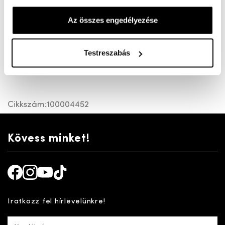
Az összes engedélyezése
Bő felső résszek ("K") készült klasszikus férfi félcipő.
Egyszerű felső része és különálló sarka miatt inkább
Testreszabás
klasszikus, elegáns öltözethez ajánljuk. A kényelmi
talpbetét kivehető.
Cikkszám:
100004452
Kövess minket!
Facebook
Instagram
Youtube
TikTok
Iratkozz fel hírlevelünkre!