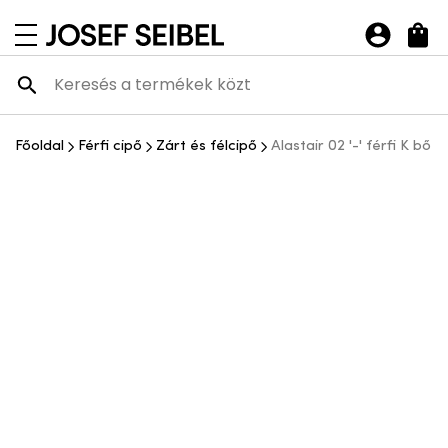
Josef Seibel Webshop
navigációs menü megnyitása
Főoldal
Férfi cipő
Zárt és félcipő
Alastair 02 '-' férfi K bő 