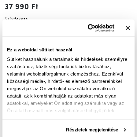
37 990 Ft
Szín:
fekete
fekete
barna
Ez a weboldal sütiket használ
39
40
41
42
45
46
Sütiket használunk a tartalmak és hirdetések személyre
szabásához, közösségi funkciók biztosításához,
KOSÁRBA
valamint weboldalforgalmunk elemzéséhez. Ezenkívül
közösségi média-, hirdető- és elemező partnereinkkel
megosztjuk az Ön weboldalhasználatra vonatkozó
Mérettáblázat
Nincs a méretedben?
adatait, akik kombinálhatják az adatokat más olyan
Szállítási idő:
1-3 munkanap
adatokkal, amelyeket Ön adott meg számukra vagy az
Ön által használt más szolgáltatásokból gyűjtöttek.
Részletek megjelenítése
Ingyenes kiszállítás 25 000 Ft felett