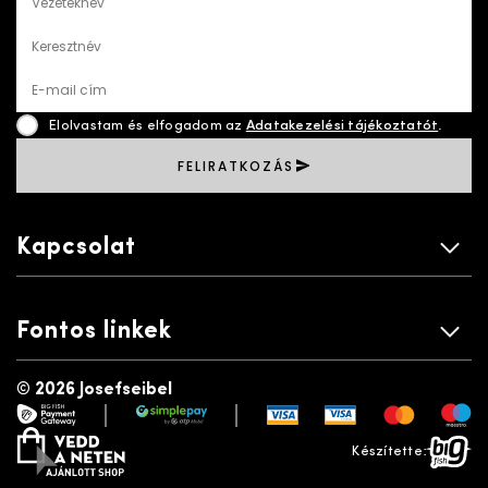
Vezetéknév
Keresztnév
E-mail cím
Elolvastam és elfogadom az
Adatakezelési tájékoztatót
.
FELIRATKOZÁS
Kapcsolat
Fontos linkek
©
2026 Josefseibel
|
|
payment gateway
simplepay
vedd a neten
bigfish
Készítette: