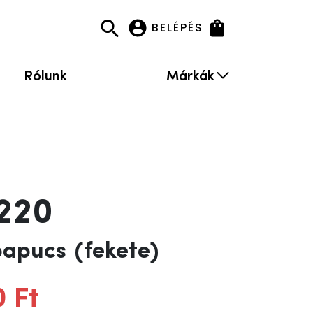
BELÉPÉS
Rólunk
Márkák
220
 papucs
(fekete)
0 Ft