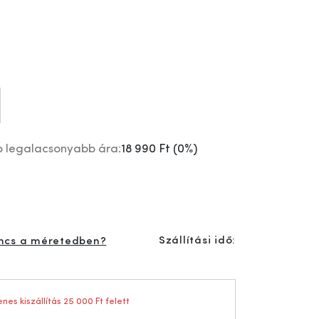
p legalacsonyabb ára:
18 990 Ft
(
0%
)
Szállítási idő:
ncs a méretedben?
nes kiszállítás 25 000 Ft felett