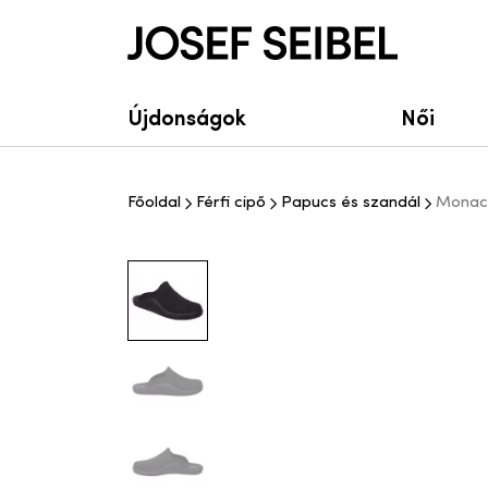
Josef Seibel Webshop
Újdonságok
Női
Főoldal
Férfi cipő
Papucs és szandál
Monaco