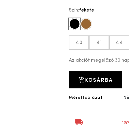
Szín:
fekete
fekete
barna
40
41
44
Az akciót megelőző 30 na
KOSÁRBA
Mérettáblázat
Ni
Ingye