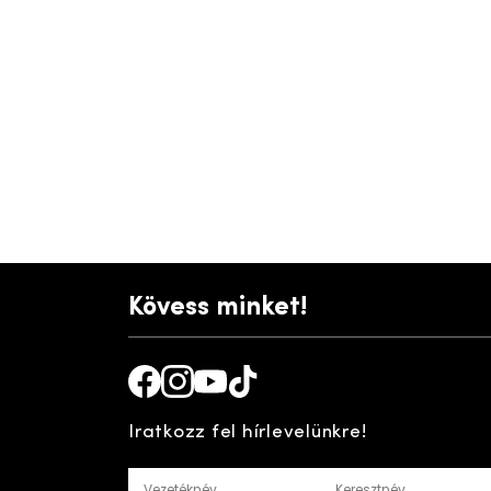
Kövess minket!
Facebook
Instagram
Youtube
TikTok
Iratkozz fel hírlevelünkre!
Vezetéknév
Keresztnév