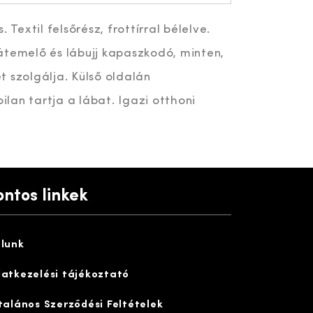
 Textil felsőrész, frottírral bélelve.
átemelő és lábujj kapaszkodó, minten,
 szolgálja. Külső oldalán
lan tartja a lábat. Igazi otthoni
ontos linkek
lunk
atkezelési tájékoztató
talános Szerződési Feltételek