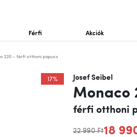
Férfi
Akciók
 220 - férfi otthoni papucs
Josef Seibel
17%
Monaco 
férfi otthoni
18 99
22 990 Ft