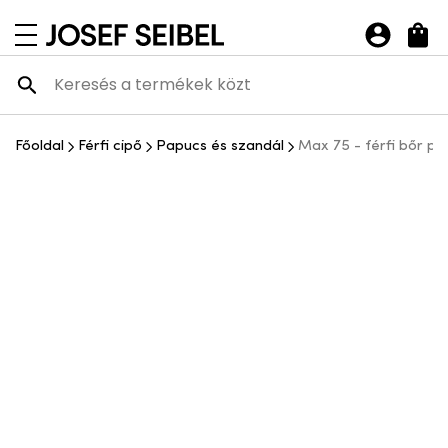
Josef Seibel Webshop
navigációs menü megnyitása
Főoldal
Férfi cipő
Papucs és szandál
Max 75 - férfi bőr p