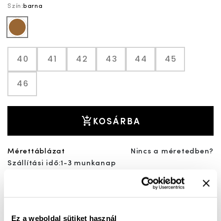
Szín:
barna
barna
40
41
42
43
44
45
46
KOSÁRBA
Mérettáblázat
Nincs a méretedben?
Szállítási idő:
1-3 munkanap
Ez a weboldal sütiket használ
Ingyenes kiszállítás 25 000 Ft felett