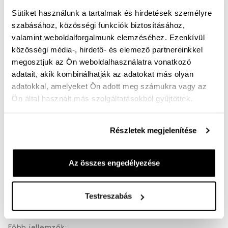
Sütiket használunk a tartalmak és hirdetések személyre
szabásához, közösségi funkciók biztosításához,
A sportos elegancia és a kényelmes viselet tökéletes
valamint weboldalforgalmunk elemzéséhez. Ezenkívül
találkozása! Ez a férfi utcai papucs prémium
közösségi média-, hirdető- és elemező partnereinkkel
minőségű, mélybarna nubuk bőr felsőrésszel készült,
megosztjuk az Ön weboldalhasználatra vonatkozó
amely időtálló megjelenést és természetes komfortot
adatait, akik kombinálhatják az adatokat más olyan
biztosít. A tépőzáras pánt segítségével könnyedén a
adatokkal, amelyeket Ön adott meg számukra vagy az
Ön által használt más szolgáltatásokból gyűjtöttek.
lábformához igazítható, így stabil és kényelmes
tartást nyújt egész nap.
Részletek megjelenítése
A puha, emlékező talbetét alkalmazkodik a láb
formájához, csökkenti a terhelést és extra kényelmet
Az összes engedélyezése
biztosít minden lépésnél. Sportos kialakítása miatt
ideális választás hétköznapi viselethez, sétákhoz vagy
Testreszabás
akár nyári utazásokhoz is.
Főbb jellemzők: