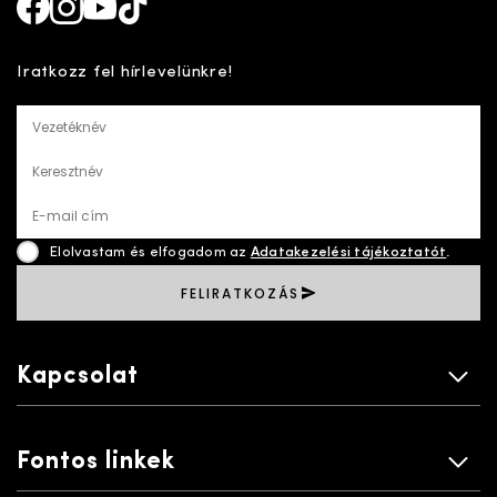
Facebook
Instagram
Youtube
TikTok
Iratkozz fel hírlevelünkre!
Vezetéknév
Keresztnév
E-mail cím
Elolvastam és elfogadom az
Adatakezelési tájékoztatót
.
FELIRATKOZÁS
Kapcsolat
Fontos linkek