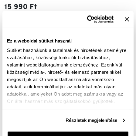
15 990 Ft
Szín:
fekete
fekete
Ez a weboldal sütiket használ
Sütiket használunk a tartalmak és hirdetések személyre
46
szabásához, közösségi funkciók biztosításához,
valamint weboldalforgalmunk elemzéséhez. Ezenkívül
közösségi média-, hirdető- és elemező partnereinkkel
KOSÁRBA
megosztjuk az Ön weboldalhasználatra vonatkozó
adatait, akik kombinálhatják az adatokat más olyan
Mérettáblázat
Nincs a méretedben?
adatokkal, amelyeket Ön adott meg számukra vagy az
Szállítási idő:
Ön által használt más szolgáltatásokból gyűjtöttek.
Részletek megjelenítése
Ingyenes kiszállítás 25 000 Ft felett