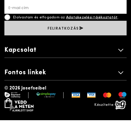
E-mail cím
Elolvastam és elfogadom az
Adatakezelési tájékoztatót
.
FELIRATKOZÁS
Kapcsolat
Fontos linkek
©
2026 Josefseibel
|
|
payment gateway
simplepay
vedd a neten
bigfish
Készítette: