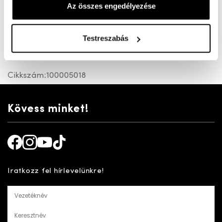
Az összes engedélyezése
Könnyű gumi papucs strandra, nyaraláshoz. Nem csak
Testreszabás
eg egyszerű gumi papucs, harántemelővel és
lábujkapaszkodóval ellátott Felsőrésze áll.tható.
Cikkszám:
100005018
Kövess minket!
Facebook
Instagram
Youtube
TikTok
Iratkozz fel hírlevelünkre!
Vezetéknév
Keresztnév