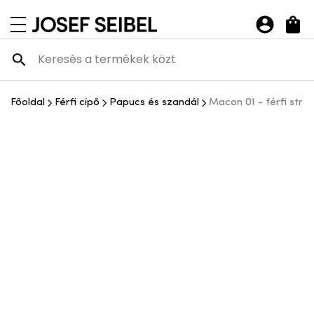
Josef Seibel Webshop
navigációs menü megnyitása
Főoldal
Férfi cipő
Papucs és szandál
Macon 01 - férfi str