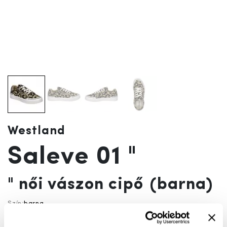
Westland
Saleve 01 "
" női vászon cipő
(barna)
Szín:
barna
Az akciót megelőző 30 nap legalacsonyabb ára:
9 990 Ft
(
0%
)