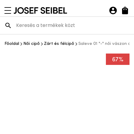
Josef Seibel Webshop
navigációs menü megnyitása
Főoldal
Női cipő
Zárt és félcipő
Saleve 01 "-" női vászon ci
67%