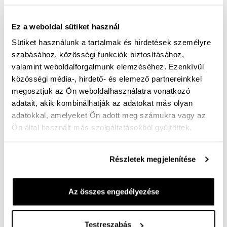
A termék jelenleg nem elérhető!
Ez a weboldal sütiket használ
Sütiket használunk a tartalmak és hirdetések személyre
Mérettáblázat
Nincs a méretedben?
szabásához, közösségi funkciók biztosításához,
Szállítási idő:
valamint weboldalforgalmunk elemzéséhez. Ezenkívül
közösségi média-, hirdető- és elemező partnereinkkel
megosztjuk az Ön weboldalhasználatra vonatkozó
adatait, akik kombinálhatják az adatokat más olyan
Ingyenes kiszállítás 25 000 Ft felett
adatokkal, amelyeket Ön adott meg számukra vagy az
Ön által használt más szolgáltatásokból gyűjtöttek.
G bő felsőrésszel készült divatos sportos cipő. 3 cm-
es talp magasság, kivehető kényelmi talpbetét.
Részletek megjelenítése
Felsőrésze textilből készült, a tavaszi kollekció top
divatja.
Az összes engedélyezése
Cikkszám:
100005445
Testreszabás