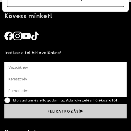
Kövess minket!
Facebook
Instagram
Youtube
TikTok
Iratkozz fel hírlevelünkre!
Vezetéknév
Keresztnév
E-mail cím
Elolvastam és elfogadom az
Adatakezelési tájékoztatót
.
FELIRATKOZÁS