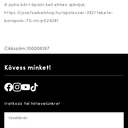
A puha bőrt ápolni kell ehhez ajánljuk:
https://josefseibelshop.hu/apoloszer-392/fekete-
borapolo-75-ml-p524281
Cikkszám:
100006197
Kövess minket!
Facebook
Instagram
Youtube
TikTok
Iratkozz fel hírlevelünkre!
Vezetéknév