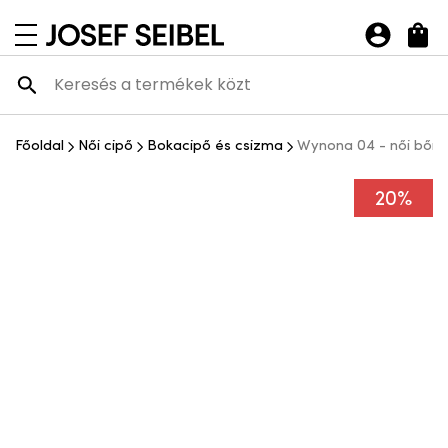
Josef Seibel Webshop
navigációs menü megnyitása
Főoldal
Női cipő
Bokacipő és csizma
Wynona 04 - női bőr 
20%