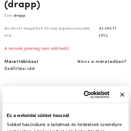
(drapp)
Szín:
drapp
Az akciót megelőző 30 nap legalacsonyabb
42 390 Ft
ára:
(
0%
)
A termék jelenleg nem elérhető!
Mérettáblázat
Nincs a méretedben?
Szállítási idő:
Ingyenes kiszállítás 25 000 Ft felett
Ez a weboldal sütiket használ
Női bőr mezítlábas - barefoot bokacipő. Vékonyan
Sütiket használunk a tartalmak és hirdetések személyre
bélelet. Kényelmi talpbetét, sajátra cserélhető.