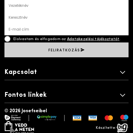
Vezetéknév
Keresztnév
E-mail cím
Elolvastam és elfogadom az
Adatakezelési tájékoztatót
.
FELIRATKOZÁS
Kapcsolat
Fontos linkek
©
2026 Josefseibel
|
|
payment gateway
simplepay
vedd a neten
bigfish
Készítette: