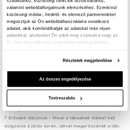
szabásához, közösségi funkciók biztosításához,
Miért jó a barefoot cipő?
valamint weboldalforgalmunk elemzéséhez. Ezenkívül
? Természetes mozgás - A barefoot cipők kialakítása
közösségi média-, hirdető- és elemező partnereinkkel
lehetővé teszi, hogy a lábad úgy mozogjon, mintha
megosztjuk az Ön weboldalhasználatra vonatkozó
adatait, akik kombinálhatják az adatokat más olyan
mezítláb lennél.
adatokkal, amelyeket Ön adott meg számukra vagy az
? Szélesebb orrész - Több helyet hagy a lábujjaknak,
Ön által használt más szolgáltatásokból gyűjtöttek.
így nem nyomja össze őket, csökkentve a bütykök és
kalapácsujjak kialakulásának esélyét.
Részletek megjelenítése
? Vékony és rugalmas talp - Segít érezni a talajt,
javítja az egyensúlyérzéket és erősíti a talp izmait.
? Sarokemelés nélküli kialakítás (zero drop) - A
Az összes engedélyezése
hagyományos cipőkkel ellentétben a barefoot
cipőknek nincs sarokemelése, így a test természetes
Testreszabás
tartását támogatják, ami csökkenti a derék- és
térdfájdalmakat.
? Erősebb lábizmok - Mivel a lábadnak többet kell
dolgoznia a járás során, idővel megerősödnek a láb-