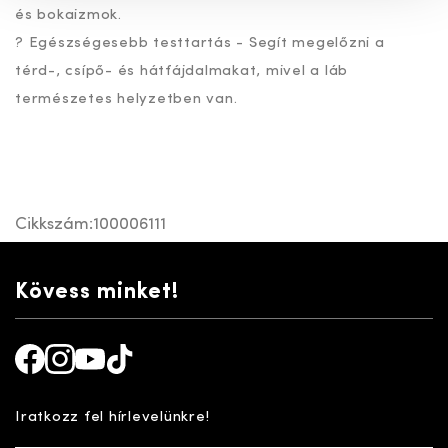
és bokaizmok.
? Egészségesebb testtartás - Segít megelőzni a
térd-, csípő- és hátfájdalmakat, mivel a láb
természetes helyzetben van.
Cikkszám:
100006111
Kövess minket!
Facebook
Instagram
Youtube
TikTok
Iratkozz fel hírlevelünkre!