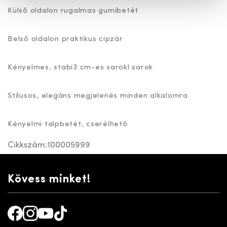
Külső oldalon rugalmas gumibetét
Belső oldalon praktikus cipzár
Kényelmes, stabi3 cm-es sarokl sarok
Stílusos, elegáns megjelenés minden alkalomra
Kényelmi talpbetét, cserélhető
Cikkszám:
100005999
Kövess minket!
Facebook
Instagram
Youtube
TikTok