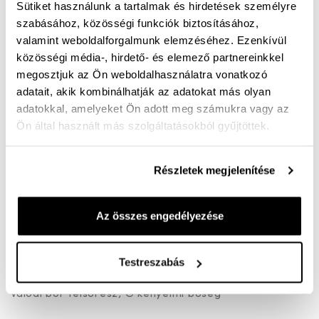
Sütiket használunk a tartalmak és hirdetések személyre
harmóniáját ezzel a klasszikus Oxford stílusú bőr
szabásához, közösségi funkciók biztosításához,
bokacipővel! A minőségi, valódi bőr felsőrész elegáns
valamint weboldalforgalmunk elemzéséhez. Ezenkívül
megjelenést és tartósságot biztosít, míg a külső oldali
közösségi média-, hirdető- és elemező partnereinkkel
megosztjuk az Ön weboldalhasználatra vonatkozó
gumibetét kényelmes illeszkedést és könnyed
adatait, akik kombinálhatják az adatokat más olyan
mozgást tesz lehetővé. A belső oldali cipzár gyors és
adatokkal, amelyeket Ön adott meg számukra vagy az
egyszerű felvételt garantál, így ideális választás a
Ön által használt más szolgáltatásokból gyűjtöttek.
rohanós hétköznapokra is.
Részletek megjelenítése
A letisztult vonalvezetés és a finom részletek modern,
mégis klasszikus megjelenést kölcsönöznek, amely
tökéletesen illik mind irodai, mind hétvégi szettekhez.
Az összes engedélyezése
Jellemzők:
Testreszabás
Valódi bőr felsőrész, G kényelmi bőség