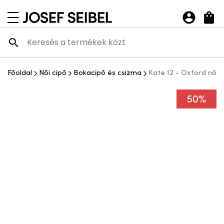
Josef Seibel Webshop
navigációs menü megnyitása
Főoldal
Női cipő
Bokacipő és csizma
Kate 12 - Oxford női 
50%