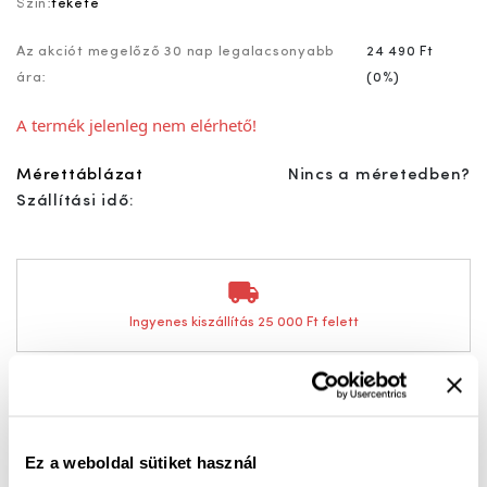
Szín:
fekete
Az akciót megelőző 30 nap legalacsonyabb
24 490 Ft
ára:
(
0%
)
A termék jelenleg nem elérhető!
Mérettáblázat
Nincs a méretedben?
Szállítási idő:
Ingyenes kiszállítás 25 000 Ft felett
Oxford bőr női bokacipő – elegancia és kényelem
egyben
Ez a weboldal sütiket használ
Fedezd fel az időtlen stílus és a praktikum tökéletes