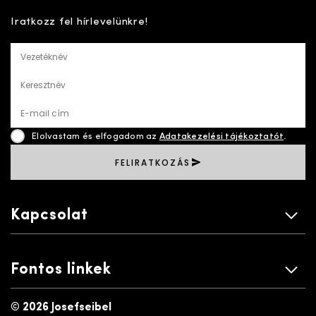
Iratkozz fel hírlevelünkre!
Vezetéknév
Keresztnév
E-mail cím
Elolvastam és elfogadom az
Adatakezelési tájékoztatót
.
FELIRATKOZÁS
Kapcsolat
Fontos linkek
©
2026 Josefseibel