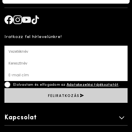
Kövess minket!
Facebook
Instagram
Youtube
TikTok
Iratkozz fel hírlevelünkre!
Vezetéknév
Keresztnév
E-mail cím
Elolvastam és elfogadom az
Adatakezelési tájékoztatót
.
FELIRATKOZÁS
Kapcsolat