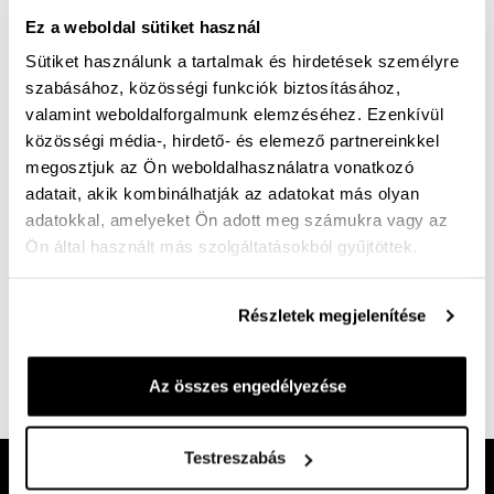
Ez a weboldal sütiket használ
A termék jelenleg nem elérhető!
Sütiket használunk a tartalmak és hirdetések személyre
szabásához, közösségi funkciók biztosításához,
Mérettáblázat
Nincs a méretedben?
valamint weboldalforgalmunk elemzéséhez. Ezenkívül
Szállítási idő:
közösségi média-, hirdető- és elemező partnereinkkel
megosztjuk az Ön weboldalhasználatra vonatkozó
adatait, akik kombinálhatják az adatokat más olyan
adatokkal, amelyeket Ön adott meg számukra vagy az
Ön által használt más szolgáltatásokból gyűjtöttek.
Ingyenes kiszállítás 25 000 Ft felett
Szellős nyári cipő bőrből. G bő felsőrész, puha
Részletek megjelenítése
memória talpbetét. Farmerhez, rövid nadrághoz
egész napos kényelmet nyújt.
Az összes engedélyezése
Cikkszám:
100004943
Testreszabás