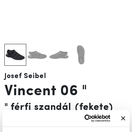
Josef Seibel
Vincent 06 "
" férfi szandál
(fekete)
Szín:
fekete
Az akciót megelőző 30 nap legalacsonyabb ára:
19 990 Ft
(
0%
)