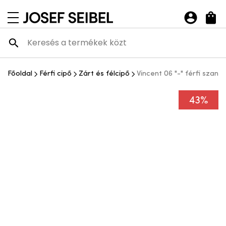
Josef Seibel Webshop
navigációs menü megnyitása
Főoldal
Férfi cipő
Zárt és félcipő
Vincent 06 "-" férfi szandá
43%