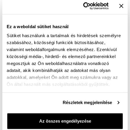
Szín:
barna
Az akciót megelőző 30 nap legalacsonyabb ára:
19 990 Ft
(
0%
)
A termék jelenleg nem elérhető!
Ez a weboldal sütiket használ
Sütiket használunk a tartalmak és hirdetések személyre
Mérettáblázat
Nincs a méretedben?
szabásához, közösségi funkciók biztosításához,
Szállítási idő:
valamint weboldalforgalmunk elemzéséhez. Ezenkívül
közösségi média-, hirdető- és elemező partnereinkkel
megosztjuk az Ön weboldalhasználatra vonatkozó
adatait, akik kombinálhatják az adatokat más olyan
adatokkal, amelyeket Ön adott meg számukra vagy az
Ingyenes kiszállítás 25 000 Ft felett
Ön által használt más szolgáltatásokból gyűjtöttek.
Szuper könnyű, vízálló félcipő a nagy meleg utáni
Részletek megjelenítése
időszakra. Divatos, minden napi viselet. Kényelmi bő
bőrből készült felsőrész, kényelmi talpbetét
Az összes engedélyezése
harántemelővel és rezgéselnyelővel. A talpbetét
kivehető, sajátra cserélhető. A kiváló nubuck bőr