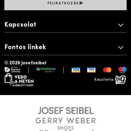
FELIRATKOZÁS
Kapcsolat
Fontos linkek
©
2026 Josefseibel
|
|
payment gateway
simplepay
vedd a neten
bigfish
Készítette: