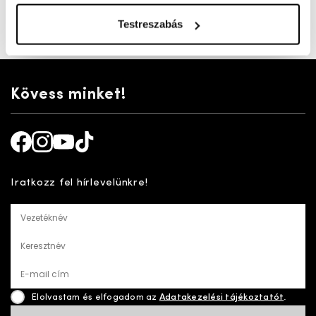
sportos külsőt ad a cipőnek.
Testreszabás
Cikkszám:
100004721
Kövess minket!
Facebook
Instagram
Youtube
TikTok
Iratkozz fel hírlevelünkre!
Vezetéknév
Keresztnév
E-mail cím
Elolvastam és elfogadom az
Adatakezelési tájékoztatót
.