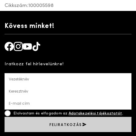
Cikkszám:
100005598
Kövess minket!
Facebook
Instagram
Youtube
TikTok
Iratkozz fel hírlevelünkre!
Vezetéknév
Keresztnév
E-mail cím
Elolvastam és elfogadom az
Adatakezelési tájékoztatót
.
FELIRATKOZÁS