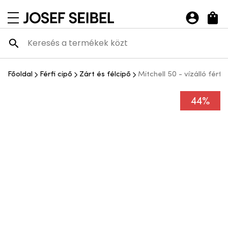
Josef Seibel Webshop
navigációs menü megnyitása
Főoldal
Férfi cipő
Zárt és félcipő
Mitchell 50 - vízálló férfi 
44%