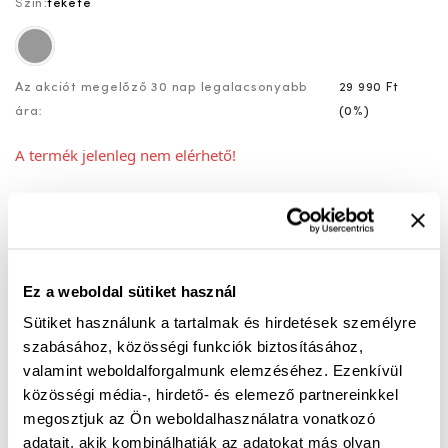
Szín:
fekete
szürke
Az akciót megelőző 30 nap legalacsonyabb
29 990 Ft
ára:
(
0%
)
A termék jelenleg nem elérhető!
Mérettáblázat
Nincs a méretedben?
Szállítási idő:
Ez a weboldal sütiket használ
Sütiket használunk a tartalmak és hirdetések személyre
Ingyenes kiszállítás 25 000 Ft felett
szabásához, közösségi funkciók biztosításához,
valamint weboldalforgalmunk elemzéséhez. Ezenkívül
közösségi média-, hirdető- és elemező partnereinkkel
A Mitchell egy sokoldalú vízálló cipő. Kényelmes,
megosztjuk az Ön weboldalhasználatra vonatkozó
egyben G és H bőségben Hogyan is lehet ez? Egy
adatait, akik kombinálhatják az adatokat más olyan