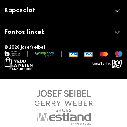
Kapcsolat
Fontos linkek
©
2026 Josefseibel
|
|
payment gateway
simplepay
vedd a neten
bigfish
Készítette: