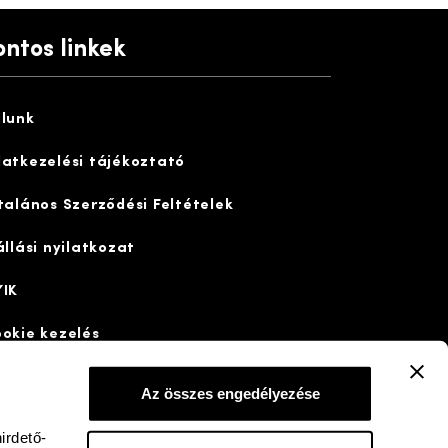
ontos linkek
lunk
atkezelési tájékoztató
talános Szerződési Feltételek
állási nyilatkozat
IK
okie kezelés
Az összes engedélyezése
irdető-
dd a neten
bigfish