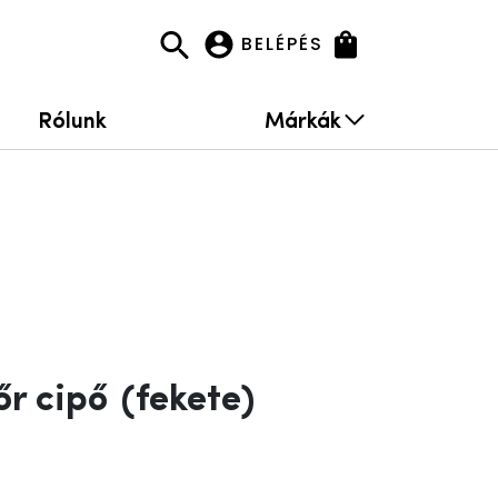
BELÉPÉS
Rólunk
Márkák
őr cipő
(fekete)