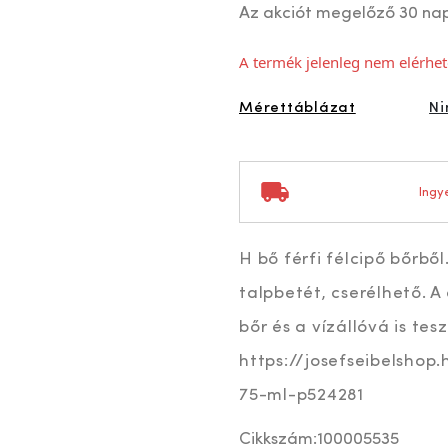
Az akciót megelőző 30 na
A termék jelenleg nem elérhet
Mérettáblázat
Ni
Ingye
H bő férfi félcipő bőrbő
talpbetét, cserélhető. A
bőr és a vízállóvá is tesz
https://josefseibelshop
75-ml-p524281
Cikkszám:
100005535