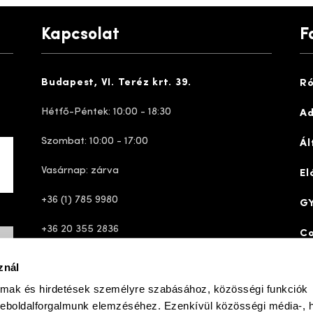
Kapcsolat
F
Budapest, VI. Teréz krt. 39.
Ró
Hétfő-Péntek: 10:00 - 18:30
Ad
Szombat: 10:00 - 17:00
Ál
Vasárnap: zárva
El
+36 (1) 785 9980
GY
+36 20 355 2836
Co
ugyfelszolgalat@josefseibelshop.hu
znál
almak és hirdetések személyre szabásához, közösségi funkciók
weboldalforgalmunk elemzéséhez. Ezenkívül közösségi média-, h
ve
simplepay