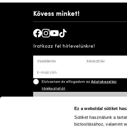
Kövess minket!
Facebook
Instagram
Youtube
TikTok
Iratkozz fel hírlevelünkre!
Vezetéknév
Keresztnév
E-mail cím
Elolvastam és elfogadom az
Adatakezelési
tájékoztatót
.
FELIRATKOZÁS
Ez a weboldal sütiket has
Sütiket használunk a tart
biztosításához, valamint 