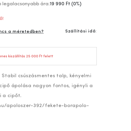
p legalacsonyabb ára:
19 990 Ft
(
0%
)
ő!
Szállítási idő:
ncs a méretedben?
nes kiszállítás 25 000 Ft felett
l. Stabil csúszásmentes talp, kényelmi
 cipő ápolása nagyon fontos, igényli a
i a cipőt.
.hu/apoloszer-392/fekete-borapolo-