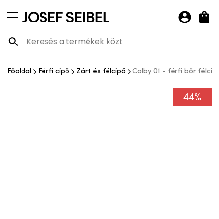
Josef Seibel Webshop
navigációs menü megnyitása
Főoldal
Férfi cipő
Zárt és félcipő
Colby 01 - férfi bőr félcip
44%