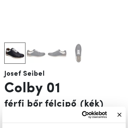
Josef Seibel
Colby 01
férfi bőr félcipő
(kék)
Szín:
kék
Az akciót megelőző 30 nap legalacsonyabb ára:
19 990 Ft
(
0%
)