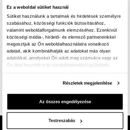
Ez a weboldal sütiket használ
A termék jelenleg nem elérhető!
Sütiket használunk a tartalmak és hirdetések személyre
szabásához, közösségi funkciók biztosításához,
Mérettáblázat
Nincs a méretedben?
valamint weboldalforgalmunk elemzéséhez. Ezenkívül
Szállítási idő:
közösségi média-, hirdető- és elemező partnereinkkel
megosztjuk az Ön weboldalhasználatra vonatkozó
adatait, akik kombinálhatják az adatokat más olyan
adatokkal, amelyeket Ön adott meg számukra vagy az
Ön által használt más szolgáltatásokból gyűjtöttek.
Ingyenes kiszállítás 25 000 Ft felett
Ha egy elegánsan sportos férfi félcipőt szeretnél,
Részletek megjelenítése
válaszd a Colby 01 modellt. Kényelmes bőr felsőrész,
kivehető kényelmi talpbetét, rugalmas talp.
Az összes engedélyezése
Cikkszám:
100005300
Testreszabás