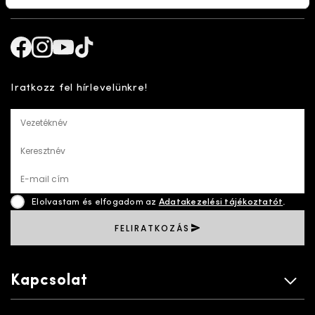
Kövess minket!
Facebook
Instagram
Youtube
TikTok
Iratkozz fel hírlevelünkre!
Vezetéknév
Keresztnév
E-mail cím
Elolvastam és elfogadom az
Adatakezelési tájékoztatót
.
FELIRATKOZÁS
Kapcsolat