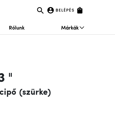
BELÉPÉS
Rólunk
Márkák
3 "
lcipő
(szürke)