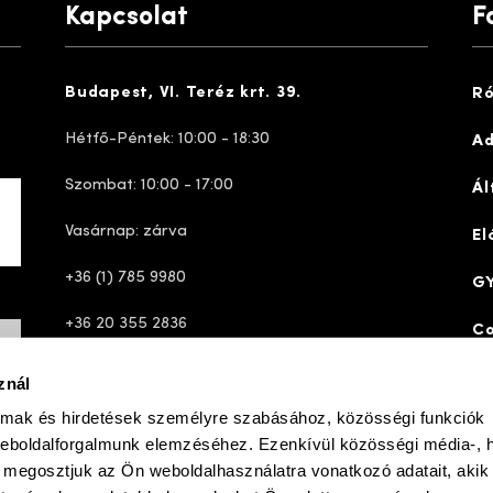
Kapcsolat
F
Budapest, VI. Teréz krt. 39.
Ró
Hétfő-Péntek: 10:00 - 18:30
Ad
Szombat: 10:00 - 17:00
Ál
Vasárnap: zárva
El
+36 (1) 785 9980
GY
+36 20 355 2836
Co
ugyfelszolgalat@josefseibelshop.hu
znál
almak és hirdetések személyre szabásához, közösségi funkciók
weboldalforgalmunk elemzéséhez. Ezenkívül közösségi média-, h
ve
simplepay
ent gateway
|
|
 megosztjuk az Ön weboldalhasználatra vonatkozó adatait, akik