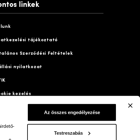
ontos linkek
lunk
atkezelési tájékoztató
talános Szerződési Feltételek
állási nyilatkozat
IK
okie kezelés
Az összes engedélyezése
irdető-
dd a neten
bigfish
Készítette:
Testreszabás