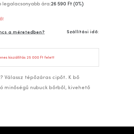
p legalacsonyabb ára:
26 590 Ft
(
0%
)
ő!
Szállítási idő:
ncs a méretedben?
nes kiszállítás 25 000 Ft felett
? Válassz tépőzáras cipőt. K bő
áló minőségű nubuck bőrből, kivehető