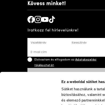
Kövess minket!
Facebook
Instagram
Youtube
TikTok
Iratkozz fel hírlevelünkre!
Vezetéknév
Keresztnév
E-mail cím
Elolvastam és elfogadom az
Adatakezelési
tájékoztatót
.
FELIRATKOZÁS
Ez a weboldal sütiket has
Sütiket használunk a tart
biztosításához, valamint 
paym
©
2026 Josefseibel
és elemező partnereinkkel