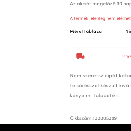
Az akciót megelőző 30 na
A termék jelenleg nem elérhet
Mérettáblázat
Ni
Ingye
Nem szeretsz cipőt kötni
felsőrésszel készült kiv
kényelmi talpbetét.
Cikkszám:
100005389