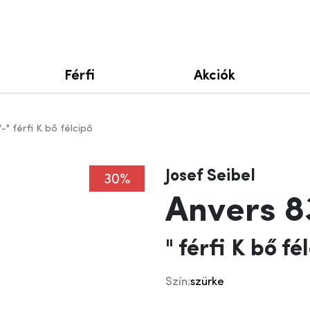
Férfi
Akciók
-" férfi K bő félcipő
Josef Seibel
30%
Anvers 8
" férfi K bő fé
Szín:
szürke